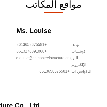
مواقع المكاتب
Ms. Louise
الهاتف:
+8613658675581
(ويتشات):
+8613276391868
البريد
kxdlouise@chinasteelstructure.cn
الإلكتروني:
الـ (واتس اب):
+8613658675581
ure Co., Ltd