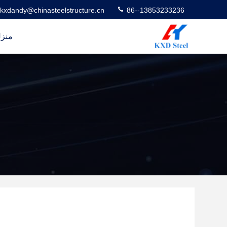
kxdandy@chinasteelstructure.cn
86--13853233236
منز