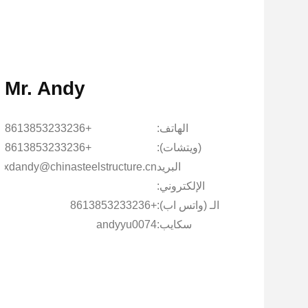
Mr. Andy
الهاتف:
+8613853233236
(ويتشات):
+8613853233236
البريد
kxdandy@chinasteelstructure.cn
الإلكتروني:
الـ (واتس اب):
+8613853233236
سكايب:
andyyu0074