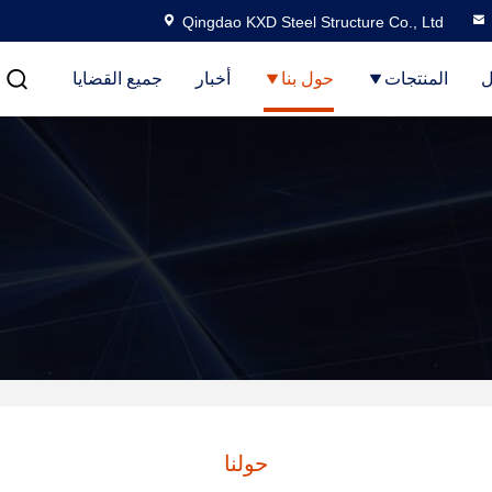
Qingdao KXD Steel Structure Co., Ltd
ل
المنتجات
حول بنا
أخبار
جميع القضايا
حولنا