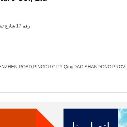
رقم 17 شارع تشانغجيانغ، بينغدو، تشينغداو، مقاطعة شاندونغ، الصين.
NO.268 SHENZHEN ROAD,PINGDU CITY QingDAO,SHANDONG PR (طريق شينزين رقم 268
اتصل بنا