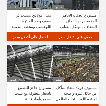
فيديو
فيديو
مستودع الصلب الجاهز
مبنى فولاذي مستعد ذو
المخصص ذو النطاق
سقف واحد للمنتزه
الشفاف | الهيكل الصلب
اللوجستي ومحطة التصنيف
المقاوم للتآكل والتركيب
احصل على أفضل سعر
احصل على أفضل سعر
السريع لمشاريع التخزين
اللوجستية
فيديو
فيديو
مستودع فولاذ مضاد للتآكل
مستودع جاهز للتصنيع
من خلال فترة واضحة
بأسعار معقولة مع تثبيت
لمنتزه اللوجستيات العالمي
سريع وأبعاد قابلة
للتخصيص للاستخدام