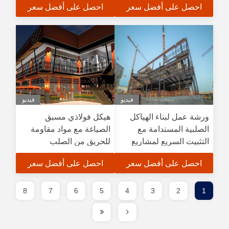
احصل على أفضل سعر
احصل على أفضل سعر
الصناعي
فيديو
فيديو
ورشة عمل لبناء الهياكل
هيكل فولاذي مسبق
الصلبية المستدامة مع
الصياغة مع مواد مقاومة
التثبيت السريع لمشاريع
للحريق من الصلب
أفريقيا
Q235/Q345 وعمر الخدمة
احصل على أفضل سعر
احصل على أفضل سعر
20-50 عامًا لأورشية
المستودع
8
7
6
5
4
3
2
1