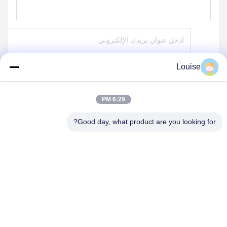
Louise
ارسل
6:29 PM
Good day, what product are you looking for?
QINGDAO KXD STEEL STRUCTURE CO.,
LTD
kxdandy@chinasteelstructure.cn
86--13853233236