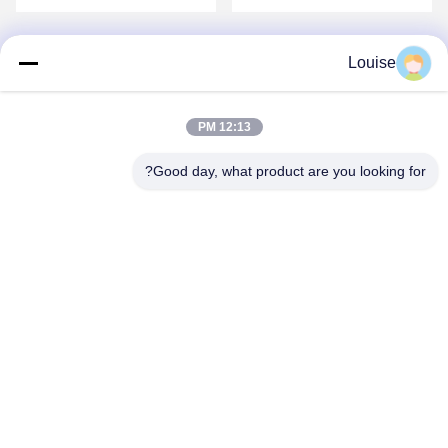
completed in our factory
الفولاذية عالية الجودة والخدمة
workshopsهذا الإنجاز يعكس
المهنية أدت إلى طلب ناجح آخر.هذا
التزامنا الثابت بمراقبة الجودة
الإنجاز يعكس التفاني لفريقنا
ورضا العملاء. في شركة كيه إكس
ويعزز التزام KXD STEEL بالتميز.
Louise
دي ستيل، المنتجات الممتازة
شكراً لفريقنا العامل للخدمة
3
2
1
والخدمة الموثوقة هي وعودنا
المتميزة. اختيار شركة كيه إكس
الأساسية. اتصل بنا للحصول على
دي ستيل يعني اختيار شريك موثوق
حلول صلبية معتمدة تتناسب مع
وذو جودة عالية.مع سجل حافل في
المعايير العالمية! *# تصنيع الصلب
البناء الصلب، KXD STEEL
12:13 PM
# مراقبة الجودة # اختبار غير مدمر
تستمر في تقديم حلول فعالة
# KXDSTEEL # العملاء
ودائمة للعملاء العالميين. *لمزيد
الأوروبيين * مرحبا بكم في الاتصال
من المعلومات، يرجى الاتصال بـ*
Good day, what product are you looking for?
بنا الآن!
(آندي يو) لويز ليو
QINGDAO KXD STEEL STRUCTURE CO.,
LTD
kxdandy@chinasteelstructure.cn
86--13853233236
رقم 17 شارع تشانغجيانغ، بينغدو، تشينغداو، مقاطعة شاندونغ، الصين.