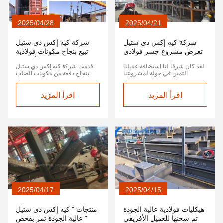
2025/04/28
2025/04/21
شركة كيه إكس دي ستيل
شركة كيه إكس دي ستيل
تعرض مشروع جسر فولاذي
تبيع بنجاح مكونات فولاذية
ضخم
كبيرة إلى عميل أفريقي
لقد كان شرفاً لنا استضافة عميلنا
قدمت شركة كيه إكس دي ستيل
الثمين في جولة لمشروعنا
بنجاح دفعة من مكونات الصلب
المستمر في تصنيع جسور الصلب
الكبيرة إلى عميل أفريقي. هذه
في شركة كيه إكس دي ستيللقد
القطع عالية الجودة مصنوعة
اقرأ المزيد
كان العميل معجبًا جدًا بحجم
اقرأ المزيد
بالكامل منالمعيار الأوروبيالمواد،
الهيكل وحده وأظهر اهتمامًا دقيقًا
يزن حوالي 17 طن لقطعتين فقط.
بمراقبة تقنيات لحامنا الدقيقة
لم يكن هناك حاجة إلى طلاء لهذه
وعمليات مراقبة الجودة في
الشحنة. في شركة كيه إكس دي
الموقعمشروعهم الجديد سيبدأ من
ستيل لا توجد طلبات معالجة صعبة
هنا
مشكلة نحن نرحب بالعملاء الجدد
للإستفسار ووضع الطلبات، اتصل
بنا اليوم للحصول على حلول صلبية
موثوقة! (آندي يو) لويز ليو
#KXDSTEEL #مكونات الصلب
#السوق الأفريقية #الصلب الثقيل
2025/04/17
2025/04/15
هيكليات فولاذية عالية الجودة
منتجات " كيه إكس دي ستيل
تم شحنها للعميل الأفريقي
" عالية الجودة تمر بفحص