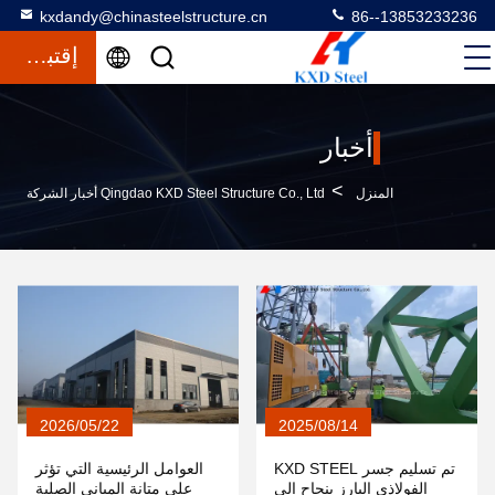
kxdandy@chinasteelstructure.cn
86--13853233236
إقتباس
أخبار
>
المنزل
Qingdao KXD Steel Structure Co., Ltd أخبار الشركة
2026/05/22
2025/08/14
تم تسليم جسر KXD STEEL
العوامل الرئيسية التي تؤثر
الفولاذي البارز بنجاح إلى
على متانة المباني الصلبة