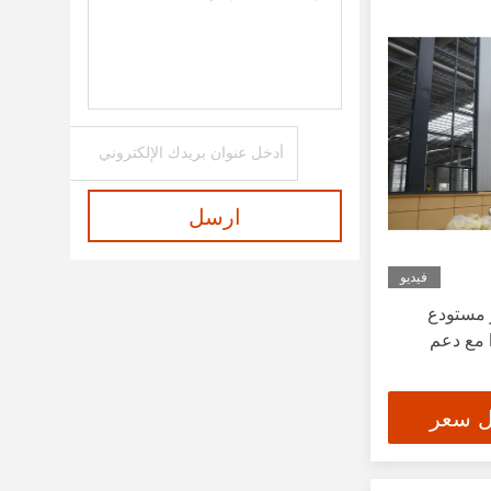
ارسل
فيديو
 ISO، هنجر مستودع
هيكل الصلب من قبل KXD مع دعم
ل سعر