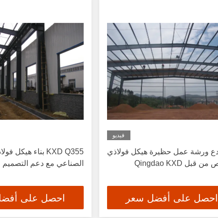
فيديو
ع ورشة عمل حظيرة هيكل فولاذي
KXD Q355 بناء هيكل 
قبل Qingdao KXD
الصناعي مع دعم التصميم ا
احصل على أفضل سعر
احصل على أفض