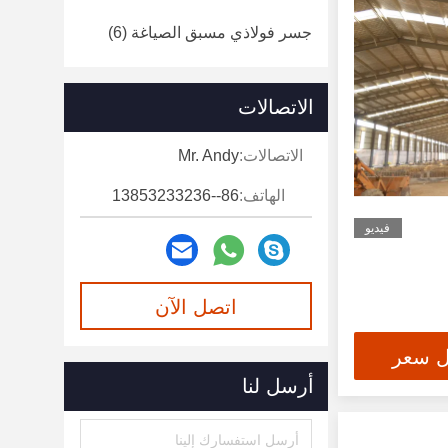
جسر فولاذي مسبق الصياغة
(6)
الاتصالات
الاتصالات:
Mr. Andy
الهاتف:
86--13853233236
فيديو
اتصل الآن
ل سعر
أرسل لنا