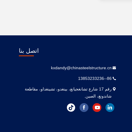
اتصل بنا
kxdandy@chinasteelstructure.cn
86--13853233236
رقم 17 شارع تشانغجيانغ، بينغدو، تشينغداو، مقاطعة
شاندونغ، الصين.