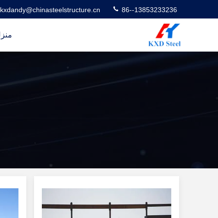
kxdandy@chinasteelstructure.cn
86--13853233236
منز