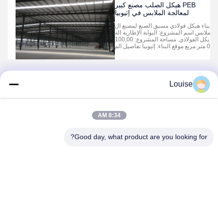
PEB هيكل الصلب مصنع كبير
لمعالجة الملابس في إثيوبيا
بناء هيكل فولاذي مسبق الصنع لمصنع ال
ملابس اسم المشروع: البوابة الإطارية اله
يكل الفولاذي. مساحة المشروع: 100,00
0 متر مربع موقع البناء: إثيوبيا تفاصيل الم
شروع: ويشمل 2 ورشة عمل للملابس، و
مبنى مكاتب، ومستشفى الموظفين، وفي
لا من الفولاذ الخفيف. 1هيكل الفولاذ الأس
اسي: فولاذ قسم H المطاوئ مع الطلاء ا
لمضاد ...
Louise
1
8:34 AM
Good day, what product are you looking for?
QINGDAO KXD STEEL STRUCTURE CO.,
LTD
kxdandy@chinasteelstructure.cn