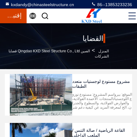
kxdandy@chinasteelstructure.cn
86--13853233236
إقتباس
القضايا
>
المنزل
الصين Qingdao KXD Steel Structure Co., Ltd قضايا
الشركات
مشروع مستودع لوجستيات متعدد
الطبقات
الموقع: بيرواسم المشروع: مستودع توزي
ع اللوجستياتالمنتجات: الأعمدة الفولاذية،
والعوارض الفولاذية، والسطوح والجدرا
ن، الخ لمعرفة المزيد عن كيفية دعم شر
كة كيه إكس دي ستيل لمشروعك الكبير
التالي، اتصل بنا اليوم. (آندي يو)واتس ابنا
على +86 138 5323 3236أرسل لنا بريد
إلكتروني على: kxdandy@chinasteels
tructur...
القاعة الرياضية / صالة التنس /
الملعب الداخلي