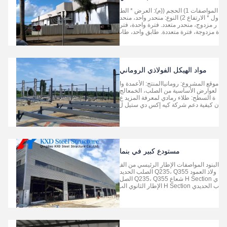
المواصفات 1) الحجم ((م): العرض * الط
ول * الارتفاع 2) النوع: منحدر واحد، منحد
ر مزدوج، منحدر متعدد. فترة واحدة، فتر
ة مزدوجة، فترة متعددة. طابق واحد، طاب
قين، متعدد الطوابق 3) القاعدة: المسامي
ر الأساسية الفولاذية 4) الإطار الفولاذي: ا
لمواد Q345 ((S355JR) ((Gr50) أو Q2
35 ((S235JR) الفولاذ. قطعة عرض مس
تقي...
مواد الهيكل الفولاذي الروماني
موقع المشروع: رومانياالمنتج: الأعمدة وا
لعوارض الأساسية من الصلب، الخمعالج
ة السطح: طلاء رمادي لمعرفة المزيد ع
ن كيفية دعم شركة كيه إكس دي ستيل ل
مشروعك الكبير التالي، اتصل بنا اليوم.
(آندي يو)واتس ابنا على +86 138 5323
3236أرسل لنا بريد إلكتروني على: kxda
ndy@chinasteelstructure.cn...
مستودع كبير في بنما
البنود المواصفات الإطار الرئيسي من الف
ولاذ العمود Q235، Q355 الصلب الحديد
ي H Section شعاع Q235، Q355 الصل
ب الحديدي H Section الإطار الثانوي الب
ورلين Q235 C و Z البورلين دعامة الركب
ة Q235 الفولاذ الزاوي عصا العقدة Q23
5 أنابيب فولاذية دائرية العصا Q235 شري
ط مستدير الدعم الرأسي والأفقي Q235
الفولاذ الز...