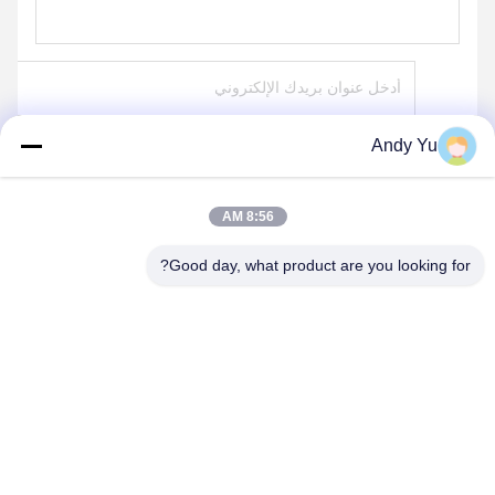
Andy Yu
ارسل
8:56 AM
Good day, what product are you looking for?
QINGDAO KXD STEEL STRUCTURE CO.,
LTD
kxdandy@chinasteelstructure.cn
86--13853233236