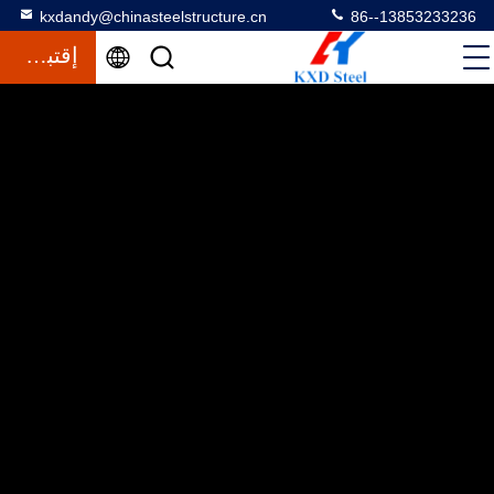
kxdandy@chinasteelstructure.cn
86--13853233236
إقتباس