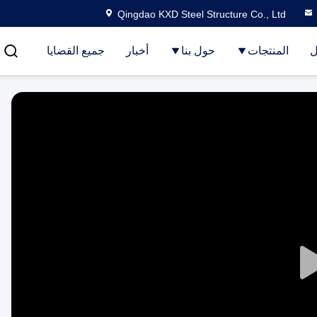
Qingdao KXD Steel Structure Co., Ltd
ل
المنتجات
حول بنا
أخبار
جميع القضايا
Play
Video