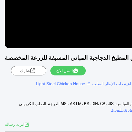
ن المطبخ الدجاجية المباني المسبقة للزرعة المخصصة
اتصل الآن
شارك
راعية ذات الإطار الصلب
#
Light Steel Chicken House
الشعبية المعدنية المخصصة الهيكل الفولاذية المسبقة الصياغة مزرعة الدواجن القياسية: AISI، ASTM، BS، DIN، GB، JIS الدرجة: الصلب الكربوني
رض المزيد
اترك رسالة