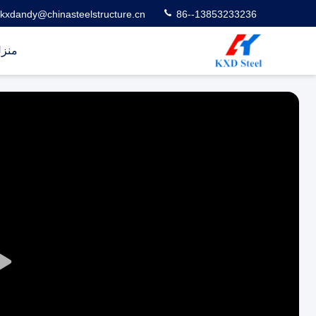
kxdandy@chinasteelstructure.cn
86--13853233236
منز