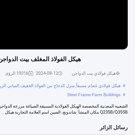
هيكل الفولاذ المغلف بيت الدواج
هيكل فولاذي بيت الدواجن
2024-08-12
19316 الرؤى
#
هيكل فولاذي مُعدّم مسبقاً,منزل الدجاج من الفولاذ الخفيف,المباني الز
Steel Frame Farm Buildings
#
Q235B/Q355B مكان المنشأ: شاندونغ، الصين اسم العلامة التجارية هيكل ...
ع
رسائل الزائر