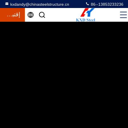
kxdandy@chinasteelstructure.cn
86--13853233236
إقتباس