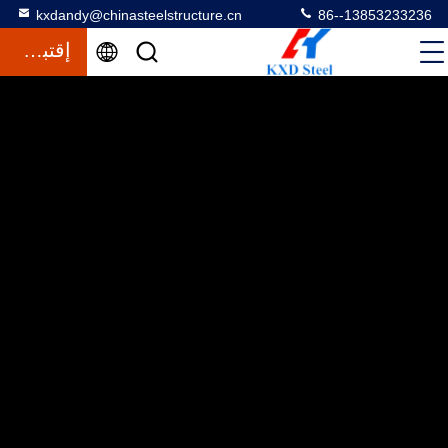
kxdandy@chinasteelstructure.cn
86--13853233236
إقتباس