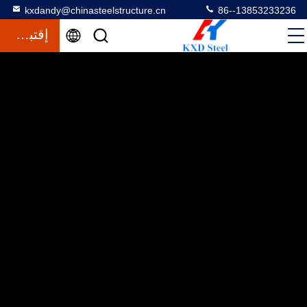
kxdandy@chinasteelstructure.cn
86--13853233236
إقتباس