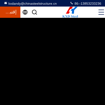
kxdandy@chinasteelstructure.cn
86--13853233236
إقتباس