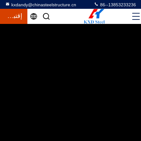
kxdandy@chinasteelstructure.cn
86--13853233236
إقتباس