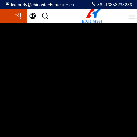
kxdandy@chinasteelstructure.cn
86--13853233236
إقتباس