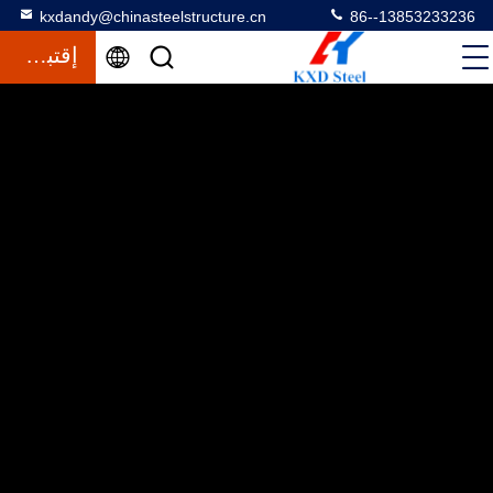
kxdandy@chinasteelstructure.cn
86--13853233236
إقتباس