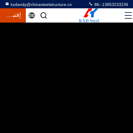
kxdandy@chinasteelstructure.cn
86--13853233236
إقتباس