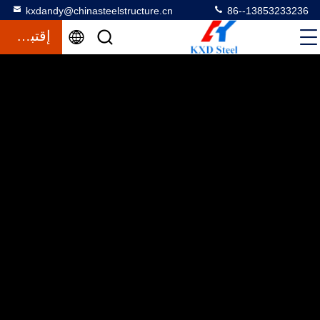
kxdandy@chinasteelstructure.cn
86--13853233236
إقتباس