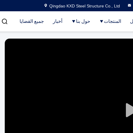
Qingdao KXD Steel Structure Co., Ltd
ل
المنتجات
حول بنا
أخبار
جميع القضايا
Play
Video