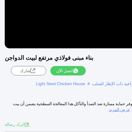
بناء مبنى فولاذي مرتفع لبيت الدواجن
اتصل الآن
شارك
راعية ذات الإطار الصلب
#
Light Steel Chicken House
وفر حماية ممتازة ضد الصدأ والتآكل.هذا المعالجة السطحية يضمن أن بيت
عرض المزيد
اترك رسالة