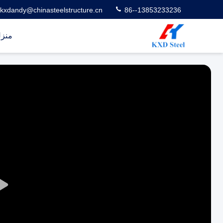
kxdandy@chinasteelstructure.cn
86--13853233236
منز