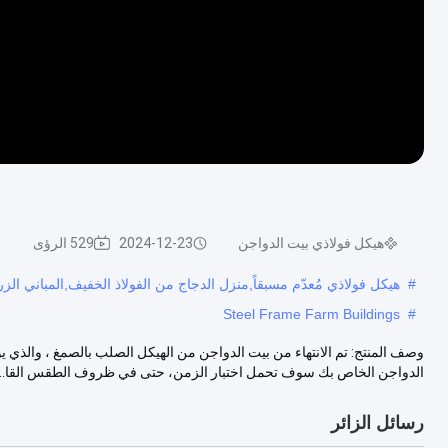
هيكل فولاذي بيت الدواجن
2024-12-23
529 الرؤى
#
هيكل فولاذي مُعدّم مسبقاً,منزل الدجاج من الفولاذ الخفيف,المباني الز
Steel Frame Farm Buildings
#
وصف المنتج: تم الانتهاء من بيت الدواجن من الهيكل الصلب بالصمغ ، والذي ي
الدواجن الخاص بك سوف تحمل اختبار الزمن، حتى في ظروف الطقس القا...
رسائل الزائر