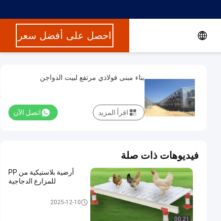
احصل على أفضل سعر
بناء مبنى فولاذي مرتفع لبيت الدواجن
اقرأ المزيد
اتصل الآن
فيديوهات ذات صلة
أرضية بلاستيكية من PP
للمزارع الدجاجية
هيكل فولاذي بيت الدواجن
2025-12-10
00:21