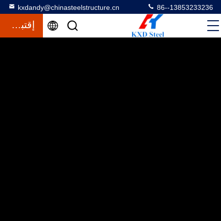
kxdandy@chinasteelstructure.cn
86--13853233236
إقتباس