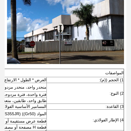
المواصفات
1) الحجم ((م):
العرض * الطول * الارتفاع
منحدر واحد، منحدر مزدوج، 
2) النوع:
فترة واحدة، فترة مزدوجة، ف
طابق واحد، طابقين، متعدد ا
3) القاعدة:
المسامير الأساسية الفولاذية
المواد Q345 ((S355JR) ((Gr50) أو Q235 ((S235JR) الفولاذ.
4) الإطار الفولاذي:
قطعة عرض مستقيمة أو قطع
قطعة H مصفحة أو مصقولة من الصلب