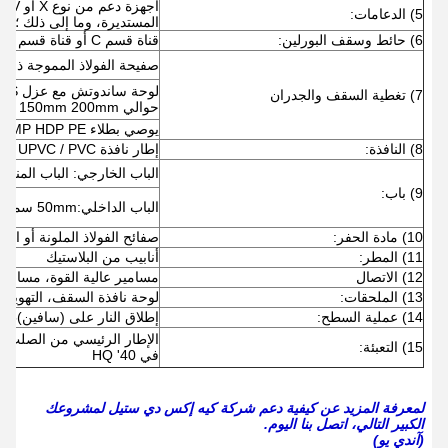
أجه
5) الدعامات:
المستديرة، وما إلى ذلك ؛
6) حائط وسقف البورلين:
قناة قسم C أو قناة قسم Z ، الحجم من C80 ~ C300 ؛ Z100 ~ Z300 ؛
صفيحة الفولاذ المموجة ذات لون واح
7) تغطية السقف والجدران
حوالي 50mm 75mm 100mm 120mm 150mm 200mm؛
يوصي بطلاء PVDF SMP HDP PE
8) النافذة:
إطار نافذة UPVC / PVC أو سبيكة الألومنيوم مع الزجاج.
الباب الخارجي: الباب المنزلق
9) باب:
الباب الداخلي:50mm سمك لوحة ساندويتش EPS مع إطار الباب سبيكة الألومنيوم
10) مادة الحفر:
صفائح الفولاذ الملونة أو الفو
11) المطر:
أنابيب من البلاستيك
12) الاتصال
مسامير عالية القوة، مسامير
13) الملحقات:
لوحة نافذة السقف، التهوية، ا
14) عملية السطح:
إطلاق النار على (سافين)5طبقتان من الطلاء المضاد للصدأ أو الغلفاني
15) التعبئة:
في 40' HQ
لمعرفة المزيد عن كيفية دعم شركة كيه إكس دي ستيل لمشروعك
الكبير التالي، اتصل بنا اليوم.
(آندي يو)