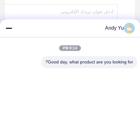
Andy Yu
ارسل
9:14 PM
Good day, what product are you looking for?
QINGDAO KXD STEEL STRUCTURE CO.,
LTD
kxdandy@chinasteelstructure.cn
86--13853233236
رقم 17 شارع تشانغجيانغ، بينغدو، تشينغداو، مقاطعة شاندونغ، الصين.