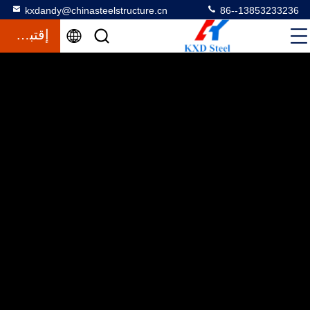
kxdandy@chinasteelstructure.cn
86--13853233236
إقتباس