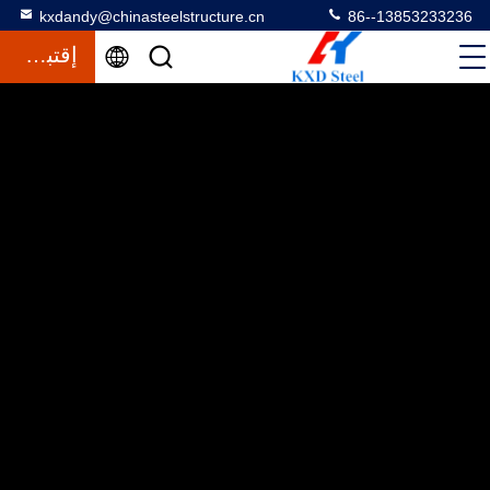
kxdandy@chinasteelstructure.cn
86--13853233236
إقتباس