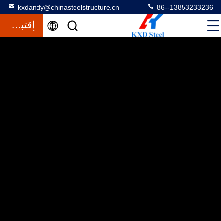
kxdandy@chinasteelstructure.cn
86--13853233236
إقتباس