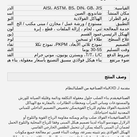
القياسية:
AISI، ASTM، BS، DIN، GB، JIS
الدرجة:
مكان المنشأ:
شاندونغ، الصين
اسم العل
رقم الطراز:
الهياكل الفولاذية
النوع:
التطبيق:
مستودع / ورشة عمل / مخازن / مبنى مكتب / الخ
السعر:
خدمة المعالجة:
ثني ، لحام ، إزالة الملفات ، قطع ، إبرة
لون الطل
الهيكل الرئيسي
عمود القسم
(بورلين)
علاج السطح:
طلاء أو تسخين
لوحة ال
التصميم
نموذج ثلاثي الأبعاد، PKPM، نموذج تكلا
تفاصيل ا
وقت التسليم
30-55 يوما
الشهادة:
شروط الدفع
T/T، L/C، ويسترن يونيون، موني جرام
القدرة ع
ضوء مرتفع
بناء هيكل فولاذي مسبق التصنيع بأسعار معقولة، بناء هيكل 
وصف المنتج
مقدمة لـ KXD
بناء الصناعية من الصلب
النظام
الصناعية
يقدم بناء الصلب حلول معقولة التكلفة ودائمة وقليلة الصيانة للورش
والمستودعات ومباني المرآب ومحطات الطائرات. بالمقارنة مع الهياكل
الخشبية،الفولاذ مقاوم للرياح القويةيمكن تخصيص التصميم الداخلي للمباني
المعدنية لتلبية احتياجاتك.
الـ
الصناعية
بناء الفولاذ صلب ودائم ويمكنه مقاومة الرياح القوية والثلوج أو
الزلازل.مهندسو البناء لدينا تصميم هيكل المبنى وفقا للرياح المحلية والثلوج الحمل
لضمان أن المبنى بأكمله يمكن أن تتحمل الطقس الخارجي القاسي.
الهيكل الفولاذي يتم تثبيته بسرعة، ووقت البناء قصير. تم معالجة جميع مكونات
الفولاذ في ورشة العمل، وقطع، لحام، حفر، رش الرمال، وطلاء،ويتم تسليمها إلى