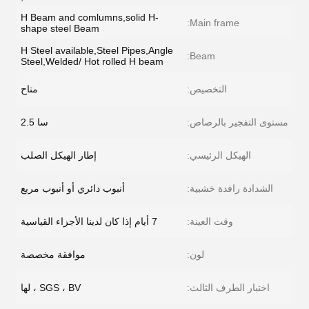
H Beam and comlumns,solid H-
Main frame:
shape steel Beam
H Steel available,Steel Pipes,Angle
Beam:
Steel,Welded/ Hot rolled H beam
التخصيص:
متاح
مستوى التفجير بالرصاص:
سا 2.5
الهيكل الرئيسي:
إطار الهيكل الصلب
الشدادة رافدة خشبية:
أنبوب دائري أو أنبوب مربع
وقت العينة:
7 أيام إذا كان لدينا الأجزاء القياسية
لون:
موافقة مخصصة
اختبار الطرف الثالث:
SGS ، BV ، لها