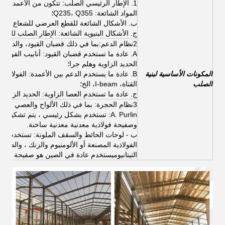
1.
الإطار الرئيسي الصلب
: تتكون من الأعمدة وا
المواد الشائعة: Q235، Q355؛
ب. الأشكال الشائعة للقطع العرضي للشعاع والعمود: الفولاذ H-شكل، الشعاع (تستخدم الشعاع في ا
ج. الأشكال البنيوية الشائعة: الإطار الصلب للبواب
2نظام الدعم:
بما في ذلك قضبان القيود، والدعم ال
الحديد الزاوية وهلم جرا؛
المكونات الأساسية لبنية
الصلب
القناة، I-beam، الخ؛
ج. عادة ما تستخدم العصا الزاوية: الحديد الزاوية.
3نظام الحجرة
: بما في ذلك الألواح والعصي والأل
وصفيحة فولاذية معدنية معدنية ساخنة.
ب - لوحات الحائط والسقف الملونة: تستخدم بشكل
الفولاذية المصنعة أو الألومنيوم والزنك ، والصفائ
التيتانيوميستخدم عادة في الصين هو صفيحة الفولاذ