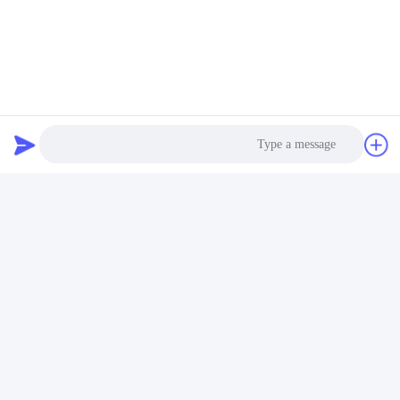
الميزة
1سرعة البناء سريعة وفترة البناء قصيرة
2وزن المادة خفيف والقوة مرتفعة.
3الأداء على السلامة والزلازل جيد.
4الهيكل المرن يمكن أن تلبي احتياجات وظائف متعددة.
5يمكن لمواد الهيكل الفولاذية تحسين مساحة استخدام مبنى
المستودع.
6الهيكل الفولاذي لديه عمر خدمة طويل، عادة أكثر من 50
عاما.
Photo
7المواد خضراء، قابلة لإعادة التدوير وحماية البيئة.
8لوحة شطيرة كلوحة جدار وسقف جيدة في الحرارة.
Video Call
Audio Call