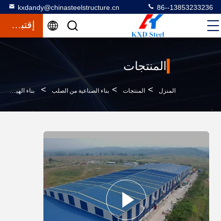
kxdandy@chinasteelstructure.cn
86--13853233236
إقتباس
المنتجات
>
>
>
المنزل
المنتجات
بناء الصناعية من الصلب
بناء الهياكل الفولاذية الخفيفة المعادن المجهزة مسبقاً بناء المستودعات الصناعية