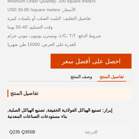
Minimum Order Quantity: 200 square meters
الأسعار: USD 30-80 /square meters
تفاصيل التغليف: البليت الصلب أو بكميات كبيرة
وقت التسليم: 40-55 يوما
شروط الدفع: L/C، T/T، ويسترن يونيون، موني جرام
القدرة على العرض: 15000 طن شهريا
احصل على أفضل سعر
تفاصيل المنتج
وصف المنتج
تفاصيل المنتج
إبراز:
تصنيع الهياكل الفولاذية الخفيفة
,
تصنيع الهياكل الصلبة
,
بناء مستودعات الصناعات المعدنية
الدرجة:
Q235 Q355B