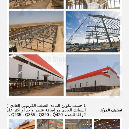
1.
تصنيف المواد
السبائك العادي هو إضافة عنصر واحد أو أكثر على أسا
2وفقًا للشدة: Q235 ، Q355 ، Q390 ، Q420 ، من بينها ، Q235 و Q355 هي المواد المستخدمة بشكل شائع.