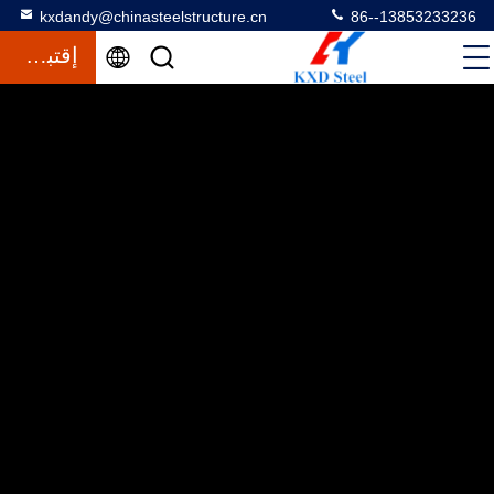
kxdandy@chinasteelstructure.cn
86--13853233236
إقتباس