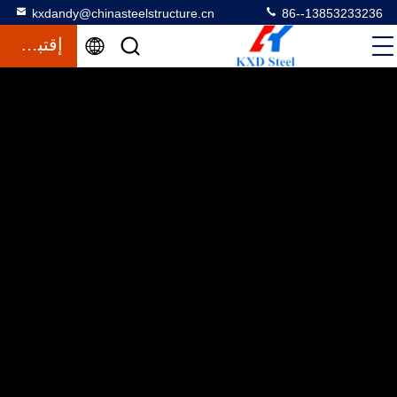
kxdandy@chinasteelstructure.cn
86--13853233236
إقتباس