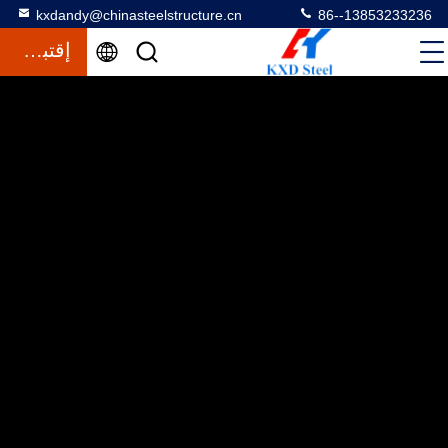
kxdandy@chinasteelstructure.cn
86--13853233236
إقتباس