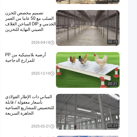
00:18
تصميم مخصص للخزن
الصلب مع 50 عاما من العمر
الخدمي و DIP الساخن الغلاف
الصيني النهاية للتخزين
الصناعي
بناء حظيرة الصلب
00:15
2026-04-10
أرضية بلاستيكية من PP
للمزارع الدجاجية
هيكل فولاذي بيت الدواجن
2025-12-10
00:21
المباني ذات الإطار الفولاذي
بأسعار معقولة / قابلة
للتخصيص للمشاريع الصناعية
الجاهزة السريعة
مبنى بناء معدني
00:29
2025-02-21