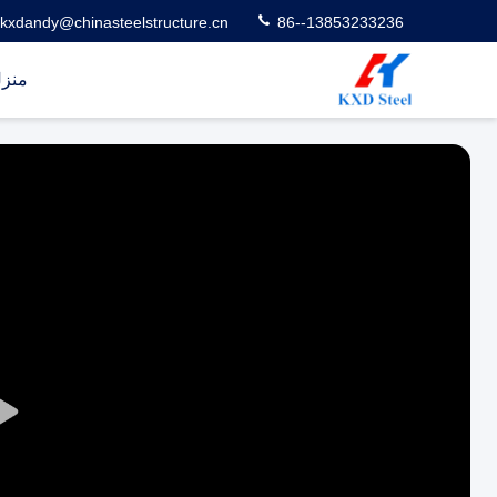
kxdandy@chinasteelstructure.cn
86--13853233236
منز