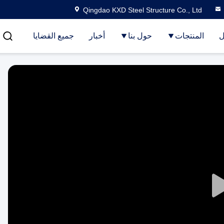
Qingdao KXD Steel Structure Co., Ltd
ل
المنتجات
حول بنا
أخبار
جميع القضايا
Play
Video