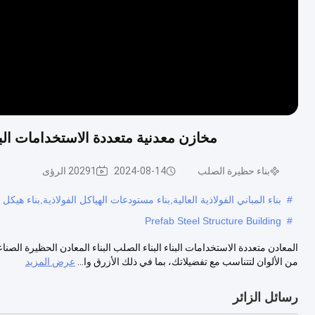
مخازن معدنية متعددة الاستخدامات الب
بناء حظيرة الصلب
2024-08-14
20291 الرؤى
#
بناء المباني الفولاذية العالية,بناء مستودعات الهياكل الفولاذية,بناء هيك
Prefab Steel Structure Building
#
المعادن متعددة الاستخدامات البناء البناء الصلب البناء المعادن الحظيرة الص
من الألوان لتتناسب مع تفضيلاتك، بما في ذلك الأزرق وا...
عرض المزيد
رسائل الزائر