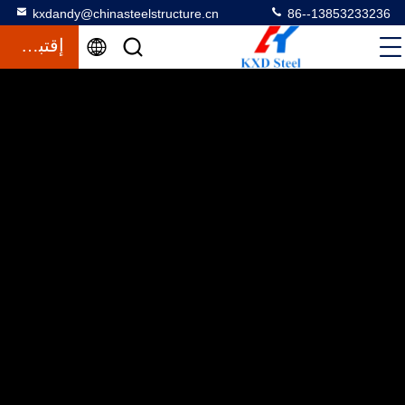
kxdandy@chinasteelstructure.cn
86--13853233236
إقتباس