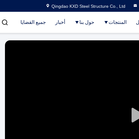
Qingdao KXD Steel Structure Co., Ltd
ل
المنتجات
حول بنا
أخبار
جميع القضايا
Play
Video