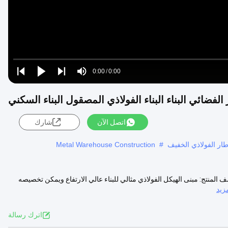
Loaded
:
0%
0:00
/
0:00
Play
Play
Play
Mute
Current
Duration
next
next
 الفضائي البناء البناء الفولاذي المصقول البناء السكني
Time
اتصل الآن
شارك
إطار الفولاذي الخفيف
#
Metal Warehouse Construction
 المنتج: مبنى الهيكل الفولاذي مثالي للبناء عالي الارتفاع ويمكن تخصيصه
زيد
اترك رسالة