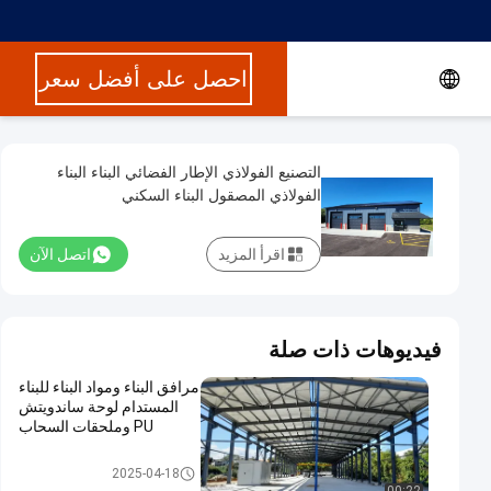
احصل على أفضل سعر
التصنيع الفولاذي الإطار الفضائي البناء البناء
الفولاذي المصقول البناء السكني
اقرأ المزيد
اتصل الآن
فيديوهات ذات صلة
مرافق البناء ومواد البناء للبناء
المستدام لوحة ساندويتش
PU وملحقات السحاب
بناء الهياكل الفولاذية
2025-04-18