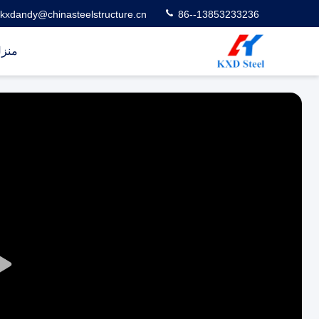
kxdandy@chinasteelstructure.cn
86--13853233236
منز