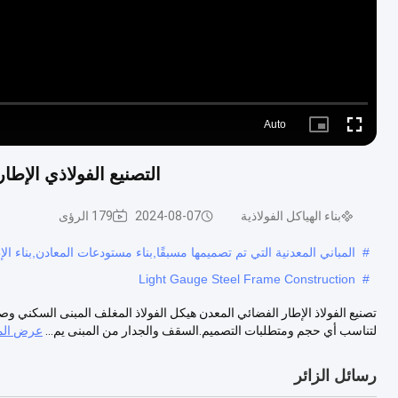
Auto
Picture-
Fullscreen
in-
Picture
التصنيع الفولاذي الإطار
بناء الهياكل الفولاذية
2024-08-07
179 الرؤى
#
المباني المعدنية التي تم تصميمها مسبقًا,بناء مستودعات المعادن,بناء ال
Light Gauge Steel Frame Construction
#
تصنيع الفولاذ الإطار الفضائي المعدن هيكل الفولاذ المغلف المبنى السكني وصف
لتناسب أي حجم ومتطلبات التصميم.السقف والجدار من المبنى يم...
عرض الم
رسائل الزائر