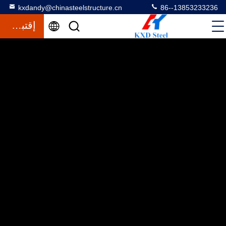
kxdandy@chinasteelstructure.cn
86--13853233236
إقتباس