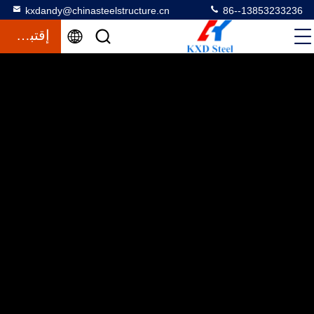
kxdandy@chinasteelstructure.cn
86--13853233236
إقتباس