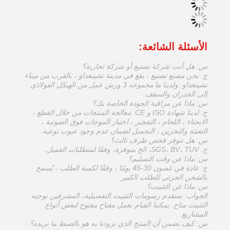
الأسئلة الشائعة:
س: هل أنت شركة تصنيع أو شركة تجارية؟
ج: نحن مصنع تصنيع ، يقع في مدينة تشينغداو ، بالقرب من ميناء
تشينغداو. ولدينا ما مجموعه 3 ورش عمل من الهيكل الفولاذي
إلى الجدران والسقف.
س: ماذا عن مراقبة الجودة الخاصة بك؟
ج: لدينا شهادة ISO و CE. معالجة المنتجات من خلال القطع ،
الانحناء ، اللحام ، التفجير ، اختبار الموجات فوق الصوتية ،
التعبئة والتخزين ، التحميل لضمان عدم وجود عيوب نوعية.
س: هل تتوفر فحص طرف ثالث؟
ج: SGS، BV، TUV، الخ متوفرة، وفقًا لمتطلبات العميل.
س: ماذا عن وقت التسليم؟
ج: عادة في غضون 30-45 يومًا ، وفقًا لكمية الطلب ، يُسمح
بالشحن الجزئي للطلب الكبير.
س: ماذا عن التثبيت؟
الجواب: سنقدم رسومات التثبيت التفصيلية، المشرفين توجيه
التثبيت متاح. يمكننا القيام بعمل مفتاح مفتوح لبعض أنواع
المشاريع.
س: كيف نضمن أن المنتج الذي تزودنا به هو بالضبط ما نريده؟