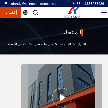
kxdandy@chinasteelstructure.cn
86--13853233236
إقتباس
المنتجات
>
>
>
المنزل
المنتجات
مبنى بناء معدني
المباني المعدنية المصممة حسب الطلب مع لوحة سقف معدني