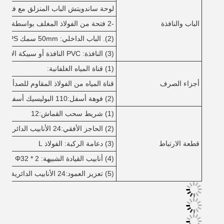
لوحة ساندويتش الباب المنزلق مع فتح م
الباب والنافذة
-2 فتحة من الفولاذ المغلف بواسطة باب عجلات يعمل بالطاقة
(2). الباب الداخلي: 50mm سمك EPS لوحة ساندويتش مع إطار الباب سبيكة الألومنيوم
(3) النافذة: PVC النافذة أو سبيكة الألومنيوم إطار النافذة مع الزجاج.
(1) قناة المياه الغلفانية:
أجزاء الصرف
قناة المياه من الفولاذ المقاوم للصدأ بسماكة 2 ملم 3000 ملم أو 2440 ملم
(2) فوهة أسفل:
110 البوليسيك أسفل مع الملحقات
(1) شريط سحب القماش:
12
(2) الحاجز الأفقي:
24 الأنابيب الدائرية
قطعة الارتباط
(3) دعامة الركبة: الفولاذ L
(4) أنابيب القيادة الشبيهة: Φ32 * 2
(5) تعزيز العمود:
24 الأنابيب الدائرية