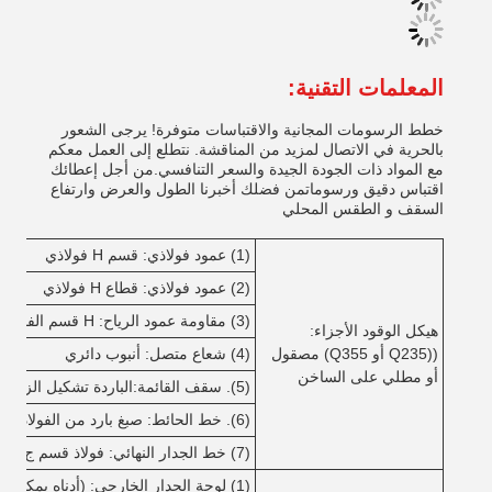
المعلمات التقنية:
خطط الرسومات المجانية والاقتباسات متوفرة! يرجى الشعور
بالحرية في الاتصال لمزيد من المناقشة. نتطلع إلى العمل معكم
مع المواد ذات الجودة الجيدة والسعر التنافسي.من أجل إعطائك
اقتباس دقيق ورسوماتمن فضلك أخبرنا الطول والعرض وارتفاع
السقف و الطقس المحلي
(1) عمود فولاذي: قسم H فولاذي
(2) عمود فولاذي: قطاع H فولاذي
(3) مقاومة عمود الرياح: H قسم الفولاذ
هيكل الوقود الأجزاء:
((Q235 أو Q355) مصقول
(4) شعاع متصل: أنبوب دائري
أو مطلي على الساخن
(5). سقف القائمة:الباردة تشكيل الزجاجية C قسم الصلب أو Z قسم الصلب
(6). خط الحائط: صبغ بارد من الفولاذ C أو Z
(7) خط الجدار النهائي: فولاذ قسم ج أو فولاذ قسم ز
(1) لوحة الجدار الخارجي: (أدناه يمكن اختيارها)