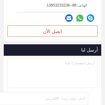
الهاتف:
86--13853233236
اتصل الآن
أرسل لنا