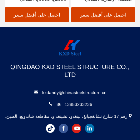
الزراعية البناء مخازن
الصلبة
التخزين
احصل على أفضل سعر
احصل على أفضل سعر
QINGDAO KXD STEEL STRUCTURE CO.,
LTD
kxdandy@chinasteelstructure.cn
86--13853233236
رقم 17 شارع تشانغجيانغ، بينغدو، تشينغداو، مقاطعة شاندونغ، الصين.