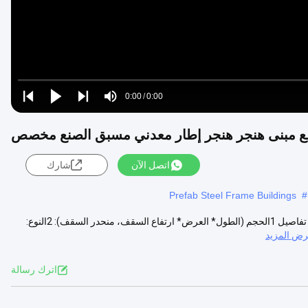
Loaded
:
0%
0:00
/
0:00
Play
Play
Play
Mute
Current
Duration
next
next
فع مبنى هنجر هنجر إطار معدني مسبق الصنع مخصص
Time
اتصل الآن
شارك
Prefab Steel Frame Buildings
#
الطابق العالي المخصص الإطار المعدني المسبق الصنع هيكل المبنى الفولاذي تفاصيل 1الحجم (الطول* العرض* ارتفاع السقف، منحدر السقف): 2النوع:
ض المزيد
اترك رسالة