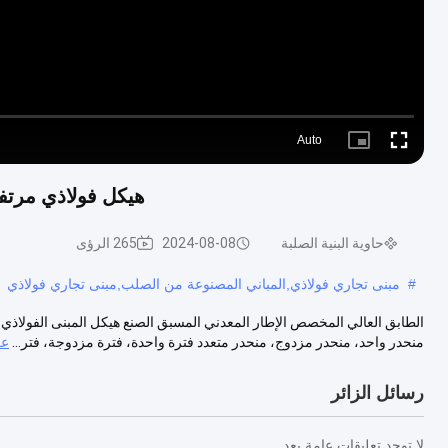
Auto
Picture-
Fullscreen
in-
Picture
هيكل فولاذي مرت
حاوية البنية الصلبة
2024-08-08
265 الرؤى
#
مبنى تجاري فولاذي,المباني المصنوعة من الصلب,مبنى تجاري فولاذي
منحدر واحد، منحدر مزدوج، منحدر متعدد فترة واحدة، فترة مزدوجة، فتر...
عر
رسائل الزائر
لا توجد تعليقات عامة بعد