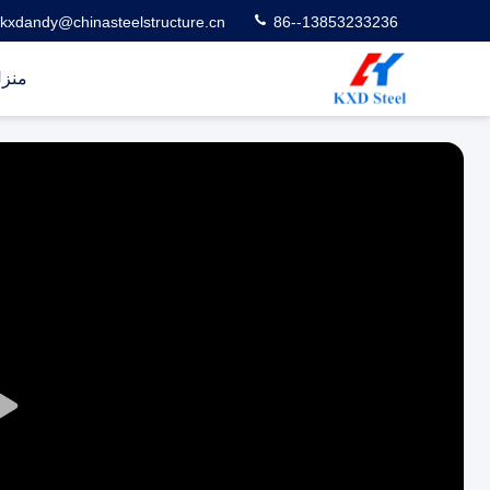
kxdandy@chinasteelstructure.cn
86--13853233236
منز