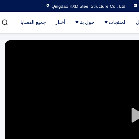
Qingdao KXD Steel Structure Co., Ltd
ل
المنتجات
حول بنا
أخبار
جميع القضايا
Play
Video