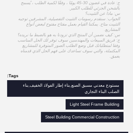
ج: عادة في غضون 30-45 يومًا ، وفقًا لكمية الطلب ، يُسمح
بالشحن الجزئي للطلب الكبير.
س: ماذا عن التثبيت؟
الجواب: سنقدم رسومات التثبيت التفصيلية، المشرفين توجيه
التثبيت متاح. يمكننا القيام بعمل مفتاح مفتوح لبعض أنواع
المشاريع.
س: كيف نضمن أن المنتج الذي تزودنا به هو بالضبط ما نريده؟
ج: فريق المبيعات والمهندسين سوف توفر لك الحل المناسب
وفقا لمتطلباتك قبل وضع الطلب.الصور المتوفرة للمشاريع
المكتملة، والتي سوف تساعدك على فهم الحل الذي قدمناه
بعمق.
Tags:
مستودع معدني مسبق الصنع,بناء إطار الفولاذ الخفيف,بناء
الصلب البناء التجاري
Light Steel Frame Building
Steel Building Commercial Construction