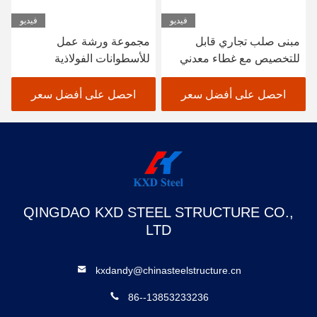
فيديو
فيديو
مبنى صلب تجاري قابل
مجموعة ورشة عمل
للتخصيص مع غطاء معدني
للأسطوانات الفولاذية
المجهزة مسبقاً المباني
المعدنية المجهزة مسبقاً
احصل على أفضل سعر
احصل على أفضل سعر
QINGDAO KXD STEEL STRUCTURE CO.,
LTD
kxdandy@chinasteelstructure.cn
86--13853233236