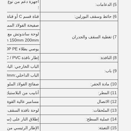
5) الدعامات:
؛
6) حائط وسقف البورلين:
قناة قسم C أو قناة قسم Z ، الحجم من C80 ~ C300 ؛ Z100 ~ Z300 ؛
صفيحة الفولاذ المموجة ذات لو
7) تغطية السقف والجدران
20mm 150mm 200mm
يوصي بطلاء PVDF SMP HDP PE
8) النافذة:
إطار نافذة UPVC / PVC أو سبيكة الألومنيوم مع الزجاج.
الباب الخارجي: الباب ال
9) باب:
الباب الداخلي:50mm سمك لوحة ساندويتش EPS مع إطار الباب سبيكة الألومنيوم
10) مادة الحفر:
صفائح الفولاذ الملونة أو
11) المطر:
أنابيب من البلاستيك
12) الاتصال
مسامير عالية القوة، مس
13) الملحقات:
لوحة نافذة السقف، التهو
14) عملية السطح:
إطلاق النار على (سافين)5طبقتان من الطلاء المضاد للصدأ أو الغل
15) التعبئة:
الإطار الرئيسي من الصلب بدون حمولة التع