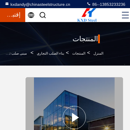
kxdandy@chinasteelstructure.cn
86--13853233236
إقتباس
المنتجات
>
>
>
المنزل
المنتجات
بناء الصلب التجاري
مبنى صلب تجاري معزول من قبل مطعم مبنى هيكلي صلب