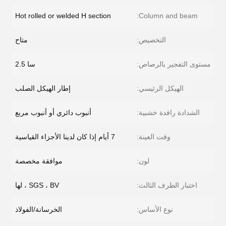
Hot rolled or welded H section
Column and beam:
التخصيص:
متاح
مستوى التفجير بالرصاص:
سا 2.5
الهيكل الرئيسي:
إطار الهيكل الصلب
الشدادة رافدة خشبية:
أنبوب دائري أو أنبوب مربع
وقت العينة:
7 أيام إذا كان لدينا الأجزاء القياسية
لون:
موافقة مخصصة
اختبار الطرف الثالث:
SGS ، BV ، لها
نوع الأساس:
الخرسانة/الفولاذ