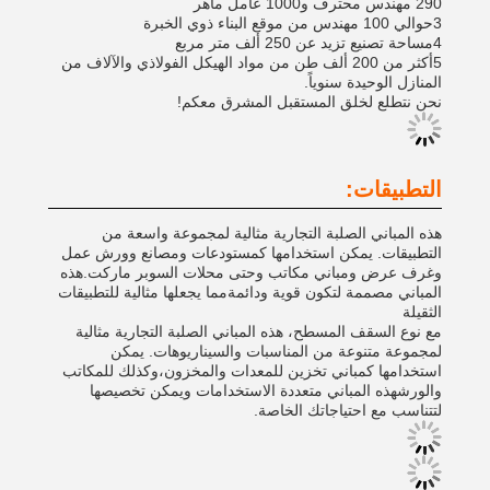
290 مهندس محترف و1000 عامل ماهر
3حوالي 100 مهندس من موقع البناء ذوي الخبرة
4مساحة تصنيع تزيد عن 250 ألف متر مربع
5أكثر من 200 ألف طن من مواد الهيكل الفولاذي والآلاف من
المنازل الوحيدة سنوياً.
نحن نتطلع لخلق المستقبل المشرق معكم!
التطبيقات:
هذه المباني الصلبة التجارية مثالية لمجموعة واسعة من
التطبيقات. يمكن استخدامها كمستودعات ومصانع وورش عمل
وغرف عرض ومباني مكاتب وحتى محلات السوبر ماركت.هذه
المباني مصممة لتكون قوية ودائمةمما يجعلها مثالية للتطبيقات
الثقيلة
مع نوع السقف المسطح، هذه المباني الصلبة التجارية مثالية
لمجموعة متنوعة من المناسبات والسيناريوهات. يمكن
استخدامها كمباني تخزين للمعدات والمخزون،وكذلك للمكاتب
والورشهذه المباني متعددة الاستخدامات ويمكن تخصيصها
لتتناسب مع احتياجاتك الخاصة.