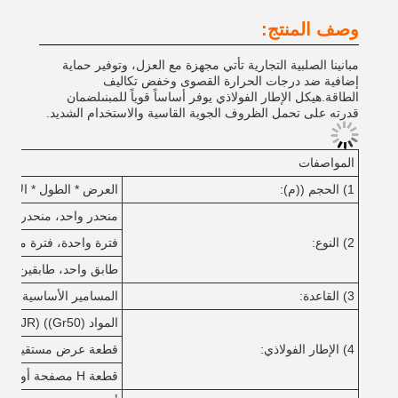
وصف المنتج:
مبانينا الصلبية التجارية تأتي مجهزة مع العزل، وتوفير حماية
إضافية ضد درجات الحرارة القصوى وخفض تكاليف
الطاقة.هيكل الإطار الفولاذي يوفر أساساً قوياً للمبنىلضمان
قدرته على تحمل الظروف الجوية القاسية والاستخدام الشديد.
المواصفات
1) الحجم ((م):
العرض * الطول * الارتفا
منحدر واحد، منحدر مزد
2) النوع:
فترة واحدة، فترة مزدوج
طابق واحد، طابقين، مت
3) القاعدة:
المسامير الأساسية الفول
المواد Q345 ((S355JR) ((Gr50) أو Q235 ((S235JR) الفولاذ.
4) الإطار الفولاذي:
قطعة عرض مستقيمة أو
قطعة H مصفحة أو مصقولة من الصلب