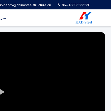
kxdandy@chinasteelstructure.cn
86--13853233236
منز