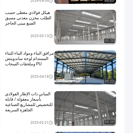
00:21
2026-04-30
هيكل فولاذي مغطى حسب
الطلب مخزن معدني مسبق
الصنع مبنى الحاجز
مبنى بناء معدني
2025-05-13
00:20
مرافق البناء ومواد البناء للبناء
المستدام لوحة ساندويتش
PU وملحقات السحاب
بناء الهياكل الفولاذية
2025-04-18
00:22
المباني ذات الإطار الفولاذي
بأسعار معقولة / قابلة
للتخصيص للمشاريع الصناعية
الجاهزة السريعة
مبنى بناء معدني
00:29
2025-02-21