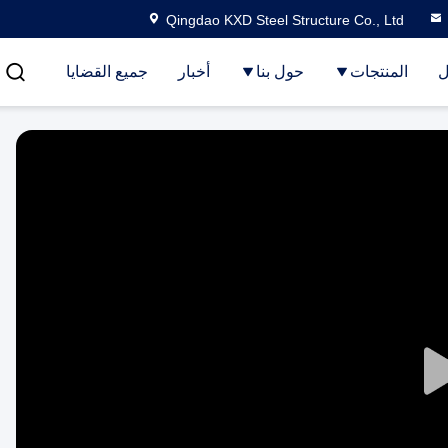
Qingdao KXD Steel Structure Co., Ltd
ل
المنتجات
حول بنا
أخبار
جميع القضايا
Play
Video