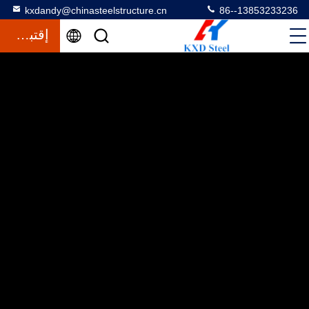
kxdandy@chinasteelstructure.cn
86--13853233236
إقتباس