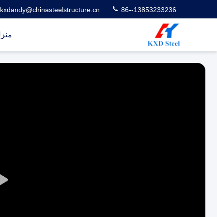
kxdandy@chinasteelstructure.cn
86--13853233236
منز