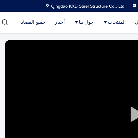
Qingdao KXD Steel Structure Co., Ltd
ل
المنتجات
حول بنا
أخبار
جميع القضايا
Play
Video