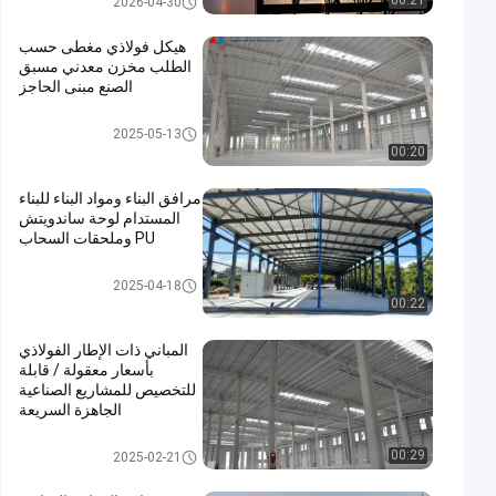
00:21
2026-04-30
هيكل فولاذي مغطى حسب
الطلب مخزن معدني مسبق
الصنع مبنى الحاجز
مبنى بناء معدني
2025-05-13
00:20
مرافق البناء ومواد البناء للبناء
المستدام لوحة ساندويتش
PU وملحقات السحاب
بناء الهياكل الفولاذية
2025-04-18
00:22
المباني ذات الإطار الفولاذي
بأسعار معقولة / قابلة
للتخصيص للمشاريع الصناعية
الجاهزة السريعة
مبنى بناء معدني
00:29
2025-02-21