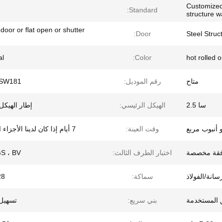
Customized
Standard:
structure 
 door or flat open or shutter
Door:
Steel Stru
al
Color:
hot rolled 
متاح
رقم الموديل:
SW181
سا 2.5
الهيكل الرئيسي:
إطار الهيكل
 أنبوب مربع
وقت العينة:
7 أيام إذا كان لدينا الأجزاء القياسية
فقة مخصصة
اختبار الطرف الثالث:
SGS ، BV ،
سانة/الفولاذ
سماكة:
-28
ق المستخدمة
بني سريع:
تسهيل 