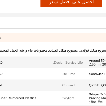
احصل على أفضل سعر
ت
تودع هيكل فولاذي
,
مستودع هيكل الصلب
,
مجموعات بناء ورشة العمل المعدنية
Around 5
 Years
Design Service Life:
150mm 20
 Years
Life Time:
Sandwich P
eld
Connect:
Q235B, Q3
X-type Or 
iber Reinforced Plastics
Skylight:
Bracing Ma
Bar, Etc ;