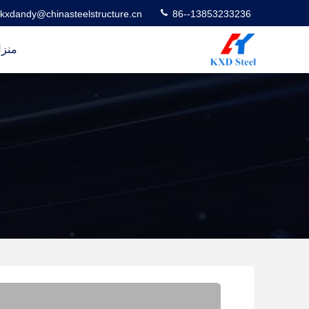
kxdandy@chinasteelstructure.cn
86--13853233236
منز