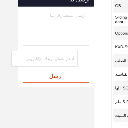
GB
Sliding
door
Option
KXD-S
 الصلب
ارسل
 لها
5 ملم
التثبيت