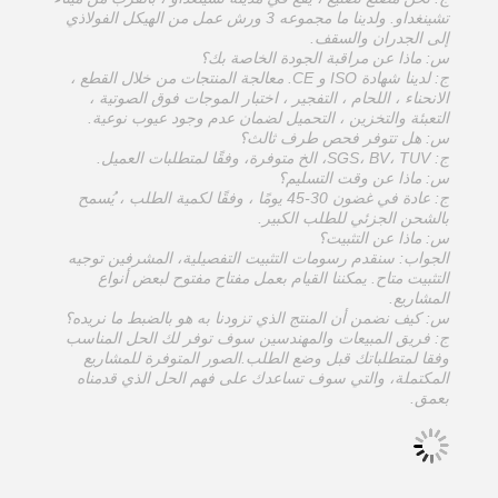
تشينغداو. ولدينا ما مجموعه 3 ورش عمل من الهيكل الفولاذي
إلى الجدران والسقف.
س: ماذا عن مراقبة الجودة الخاصة بك؟
ج: لدينا شهادة ISO و CE. معالجة المنتجات من خلال القطع ،
الانحناء ، اللحام ، التفجير ، اختبار الموجات فوق الصوتية ،
التعبئة والتخزين ، التحميل لضمان عدم وجود عيوب نوعية.
س: هل تتوفر فحص طرف ثالث؟
ج: SGS، BV، TUV، الخ متوفرة، وفقًا لمتطلبات العميل.
س: ماذا عن وقت التسليم؟
ج: عادة في غضون 30-45 يومًا ، وفقًا لكمية الطلب ، يُسمح
بالشحن الجزئي للطلب الكبير.
س: ماذا عن التثبيت؟
الجواب: سنقدم رسومات التثبيت التفصيلية، المشرفين توجيه
التثبيت متاح. يمكننا القيام بعمل مفتاح مفتوح لبعض أنواع
المشاريع.
س: كيف نضمن أن المنتج الذي تزودنا به هو بالضبط ما نريده؟
ج: فريق المبيعات والمهندسين سوف توفر لك الحل المناسب
وفقا لمتطلباتك قبل وضع الطلب.الصور المتوفرة للمشاريع
المكتملة، والتي سوف تساعدك على فهم الحل الذي قدمناه
بعمق.