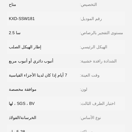
التخصيص:
متاح
رقم الموديل:
KXD-SSW181
مستوى التفجير بالرصاص:
سا 2.5
الهيكل الرئيسي:
إطار الهيكل الصلب
الشدادة رافدة خشبية:
أنبوب دائري أو أنبوب مربع
وقت العينة:
7 أيام إذا كان لدينا الأجزاء القياسية
لون:
موافقة مخصصة
اختبار الطرف الثالث:
SGS ، BV ، لها
نوع الأساس:
الخرسانة/الفولاذ
سماكة:
5-28 ملم