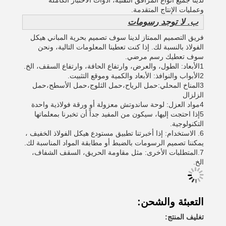
لدينا جميع أنواع المرافق التقنية، أدوات الاختبار الكاملة
وعمليات الإنتاج المتقدمة.
ب. لا توجد رسومات
فريق التصميم الممتاز لدينا سوف تصميم بحرية المباني هيكل
الفولاذ بالنسبة لك. إذا كنت تعطينا المعلومات التالية، ونحن
سوف تعطيك رسم مرضي.
1الأبعاد: الطول، والعرض، وارتفاع الحافة، وارتفاع السقف، الخ.
2الأبواب والنوافذ: الأبعاد والكمية وموقع التثبيت.
3المناخ المحلي:حمل الرياح،حمل الثلوج،حمل الأسطح،حمل
الزلزال
4مواد العزل: لوحة ساندوتش معزولة أو ورقة فولاذية واحدة
5إذا احتجت إليها، سيكون من المفيد جداً أن تخبرنا بمعلماتها
التكنولوجية.
6. الاستخدام: إذا أخبرتنا تطبيق مستودع هيكل الفولاذ الخفيف ،
يمكننا تصميم الرسومات بالضبط أو مطابقة المواد المناسبة لك.
7.المتطلبات الأخرى: مثل مقاومة الحريق، السقف الشفاف،
الخ.
التعبئة والشحن:
تغليف المنتج: