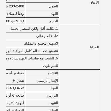
الأبعاد
الطول
200-2400ملم
اللون
وفقاً للعملاء
الحجم
MOQ هو 200 متر مربع، العرض * الطول * ارتفاع السقف،
1. تكلفة أقل ولكن المنظر الجميل.
2أداء آمن عالي
3سهلة التجميع والتفكيك
المزايا
4تصنيع تحت نظام كامل لمراقبة الجودة --- ISO9001
5. التثبيت مع تعليمات المهندسين ذوي الخبرة
6غير تلوث
القاعدة
مسامير أسس الأ
الإطار الرئيسي
شعاع H
المواد
Q235B، Q345B أو غيرها حسب طلبات المشترين.
البورلين
طابعة C أو Z: الحجم من C120 ~ C320 ، Z100 ~ Z20
التثبيت
أجهزة التثبيت ذات النوع X أو غيرها من الأنواع المصنوعة من
السلك
المسامير العادية 