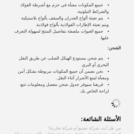
جميع المكونات معبأة في حزم مع أشرطة الفولاذ
والشرائط النيلونية.
يتم تعبئة ألواح الجدران والسقف بألواح بلاستيكية
ويتم تعبئة الإطارات الفولاذية بألواح فولاذية.
جميع العبوات ملصقة بتفاصيل المنتج لسهولة التعرف
عليها.
الشحن:
يتم شحن مستودع الهيكل الصلب عن طريق النقل
البحري أو البري.
نحن نضمن أن جميع المكونات مربوطة بشكل آمن
ومعبأة لمنع الأضرار أثناء النقل.
فريقنا سيوفر جدول شحن مفصل ومعلومات تتبع
لراحة الخاص بك.
الأسئلة الشائعة:
س: هل أنت شركة تصنيع أو شركة تجارية؟
ج: نحن مصنع تصنيع ، يقع في مدينة تشينغداو ، بالقرب من ميناء