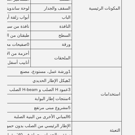
المكونات الرئيسية
السقف والجدار
لوحة ساندويتش أ
الباب
أبواب زلقة أو مت
النافذة
نافذة من سبيكة ال
السطح
طبقتان من الطلاء
ورقة
0صفيحات معدنية من 0.5 أو 0.6 ملم
أحزمة من الأضوا
الملحقات
أنابيب أسفل، الم
1ورشة عمل، مستودع، مصنع
2هيكل الإطار الحديدي
3عمود H الصلب و H-beam الصلب
استخدامات
4منتجات إطار البوابة
5مشروع مبنى مرتفع
6المباني الأخرى من البنية الصلبة
الإطار الرئيسي من الصلب بدون حمولة التعبئة 
التعبئة
سقف والجدران محملة في 40' مقر!