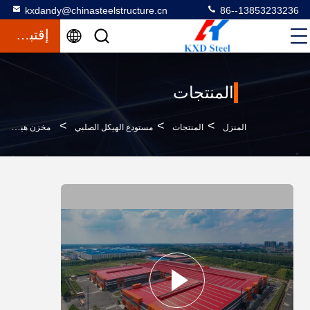
kxdandy@chinasteelstructure.cn
86--13853233236
إقتباس
المنتجات
>
>
>
المنزل
المنتجات
مستودع الهيكل الصلبي
مخزن هيكل الفولاذ المغلف محول / لحام وصل مخزن الفولاذ الجاهز