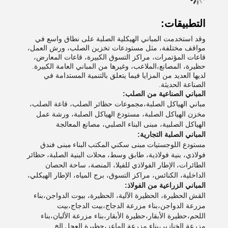
التطبيقات:
وقد استخدمت المباني الهيكلية الصلبة على نطاق واسع في
مواقف مختلفة، مثل مستودعات تخزين الصلب، ورش العمل،
قاعات المؤتمرات، مراكز التسوق الكبيرة، قاعات المعارض،
حظيرة، المصانع،الملاعب، وغيرها من المباني العامة الكبيرة.
لديها العديد من المزايا فيما يتعلق بالتنمية المستدامة في
الصناعة الحديثة.
المباني الصناعية من الصلب:
مباني الهياكل الصلبة،مجموعات حظائر الصلب، قاعة الصلب،
مخزن الهياكل الصلبة، مستودع الهياكل الصلبة، ورشة عمل
الهياكل الصلبية، مبنى البناء الصلبي، مصانع المعالجة
المباني الصلبة التجارية:
مستودع اللوجستيات
مبنى سكني
المكتب
البناء
مبنى فندق
فولاذي، بنية فولاذية، طابق وسط،
محلات البنية الصلبة،
حظائر
الطائرات،
الإطار الفولاذي للفيلا، المنصة، ساحة الحصان
الداخلية، الكنائس، مراكز التسوق، برج المياه، الإطار الهيكلي،
المباني الزراعية من الفولاذ:
القش
الحظيرة، الحظيرة الآلية، الحظيرة، بيوت الدواجن،بناء
مزرعة الدواجن،بناء مزرعة الدجاج،بيت الدجاج،بيت
اللحم،حظيرة الأبقار،حظيرة الأبقار،بناء مزرعة الألبان،بناء
مزرعة الخنازير،بناء مزرعة الماعز،حظيرة العجل
الخ