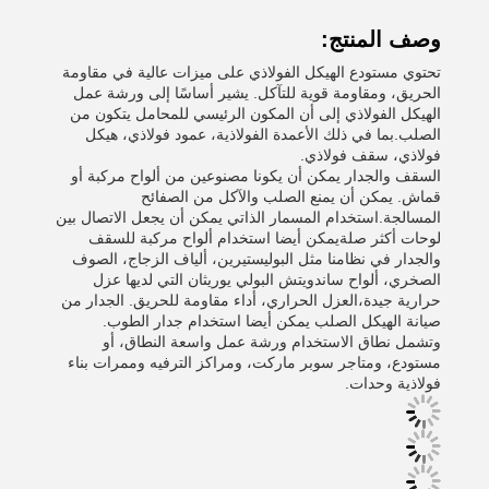
وصف المنتج:
تحتوي مستودع الهيكل الفولاذي على ميزات عالية في مقاومة
الحريق، ومقاومة قوية للتآكل. يشير أساسًا إلى ورشة عمل
الهيكل الفولاذي إلى أن المكون الرئيسي للمحامل يتكون من
الصلب.بما في ذلك الأعمدة الفولاذية، عمود فولاذي، هيكل
فولاذي، سقف فولاذي.
السقف والجدار يمكن أن يكونا مصنوعين من ألواح مركبة أو
قماش. يمكن أن يمنع الصلب والآكل من الصفائح
المسالجة.استخدام المسمار الذاتي يمكن أن يجعل الاتصال بين
لوحات أكثر صلةيمكن أيضا استخدام ألواح مركبة للسقف
والجدار في نظامنا مثل البوليستيرين، ألياف الزجاج، الصوف
الصخري، ألواح ساندويتش البولي يوريثان التي لديها عزل
حرارية جيدة،العزل الحراري، أداء مقاومة للحريق. الجدار من
صيانة الهيكل الصلب يمكن أيضا استخدام جدار الطوب.
وتشمل نطاق الاستخدام ورشة عمل واسعة النطاق، أو
مستودع، ومتاجر سوبر ماركت، ومراكز الترفيه وممرات بناء
فولاذية وحدات.