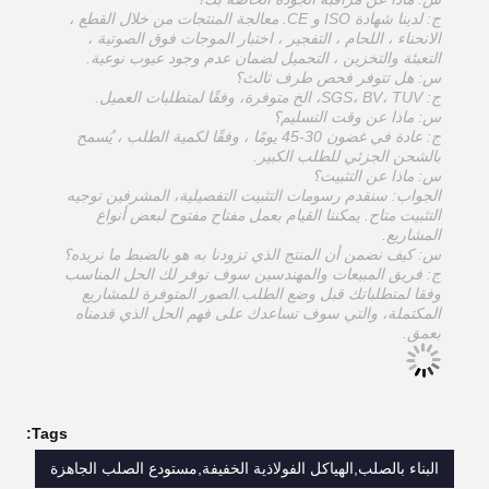
ج: لدينا شهادة ISO و CE. معالجة المنتجات من خلال القطع ،
الانحناء ، اللحام ، التفجير ، اختبار الموجات فوق الصوتية ،
التعبئة والتخزين ، التحميل لضمان عدم وجود عيوب نوعية.
س: هل تتوفر فحص طرف ثالث؟
ج: SGS، BV، TUV، الخ متوفرة، وفقًا لمتطلبات العميل.
س: ماذا عن وقت التسليم؟
ج: عادة في غضون 30-45 يومًا ، وفقًا لكمية الطلب ، يُسمح
بالشحن الجزئي للطلب الكبير.
س: ماذا عن التثبيت؟
الجواب: سنقدم رسومات التثبيت التفصيلية، المشرفين توجيه
التثبيت متاح. يمكننا القيام بعمل مفتاح مفتوح لبعض أنواع
المشاريع.
س: كيف نضمن أن المنتج الذي تزودنا به هو بالضبط ما نريده؟
ج: فريق المبيعات والمهندسين سوف توفر لك الحل المناسب
وفقا لمتطلباتك قبل وضع الطلب.الصور المتوفرة للمشاريع
المكتملة، والتي سوف تساعدك على فهم الحل الذي قدمناه
بعمق.
Tags:
البناء بالصلب,الهياكل الفولاذية الخفيفة,مستودع الصلب الجاهزة