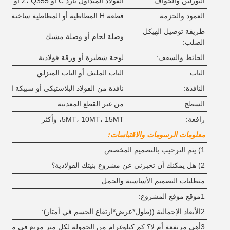
البورلين والحواف
الفولاذ المتداول بارد C أو Z، Q355 أو Q235
العمود والحزمة:
قطعة H المطاطية أو المطاطية ساخنة
طريقة توصيل الهيكل
وصلة لحام أو وصلة مشبك
الصلب:
الحائط والسقف:
لوحة شطيرة أو ورقة فولاذية
الباب:
الباب الملتف أو الباب المنزلق
النافذة:
نافذة من الفولاذ البلاستيكي أو سبيكة الألو
السطح
من غير القطع المعدنية
رافعة:
5MT، 10MT، 15MT، وأكثر
معلومات الرسومات والاقتباسات:
1) يتم الترحيب بالتصميم المخصص.
2) هل يمكنك أن تخبرني عن مشروع بنيتك الفولاذية؟
متطلبات التصميم الأساسية والحمل
1موقع موقع المشروع:
2الأبعاد الإجمالية ((طول*عرض*ارتفاع الجسم في أمتار):
3أهي مرتفعة أم لا؟ كم كيلوغرام من الحمولة لكل متر مربع في مرتفعة؟