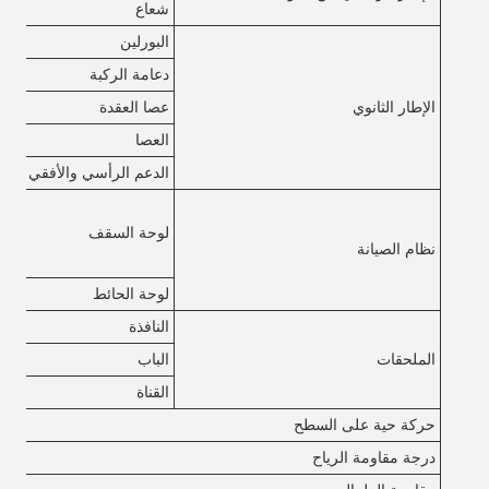
شعاع
البورلين
دعامة الركبة
الإطار الثانوي
عصا العقدة
العصا
الدعم الرأسي والأفقي
لوحة السقف
نظام الصيانة
لوحة الحائط
النافذة
الملحقات
الباب
القناة
حركة حية على السطح
درجة مقاومة الرياح