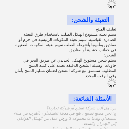
التعبئة والشحن:
تغليف المنتج:
سيتم تعبئة مستودع الهيكل الصلب باستخدام طرق التعبئة
الصادرة القياسية. سيتم تعبئة المكونات الرئيسية في حزم أو
صناديق وتأمينها بأشرطة الصلب.سيتم تعبئة المكونات الصغيرة
في حقائب خشبية أو صناديق.
الشحن:
سيتم شحن مستودع الهيكل الحديدي عن طريق البحر في
حاويات. وسيلة الشحن الدقيقة تعتمد على كمية المنتج
المطلوب.سننسق مع شركة الشحن لضمان تسليم المنتج بأمان
وفي الوقت المحدد.
الأسئلة الشائعة:
س: هل أنت شركة تصنيع أو شركة تجارية؟
ج: نحن مصنع تصنيع ، يقع في مدينة تشينغداو ، بالقرب من ميناء
تشينغداو. ولدينا ما مجموعه 3 ورش عمل من الهيكل الفولاذي
إلى الجدران والسقف.
س: ماذا عن مراقبة الجودة الخاصة بك؟