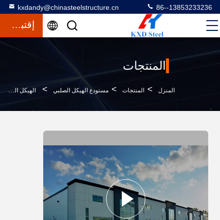
kxdandy@chinasteelstructure.cn
86--13853233236
إقتباس
المنتجات
>
>
>
المنزل
المنتجات
مستودع الهيكل الصلبي
الهيكل الفولاذي من حزمة H المعدنية مسبقة