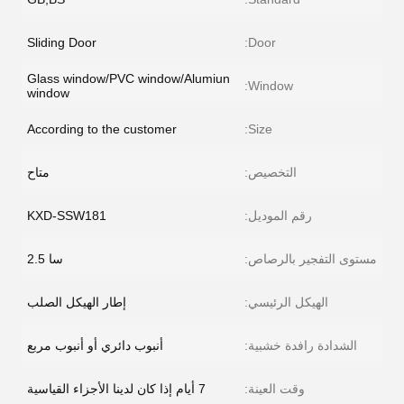
Sliding Door
Door:
Glass window/PVC window/Alumiun
Window:
window
According to the customer
Size:
التخصيص:
متاح
رقم الموديل:
KXD-SSW181
مستوى التفجير بالرصاص:
سا 2.5
الهيكل الرئيسي:
إطار الهيكل الصلب
الشدادة رافدة خشبية:
أنبوب دائري أو أنبوب مربع
وقت العينة:
7 أيام إذا كان لدينا الأجزاء القياسية