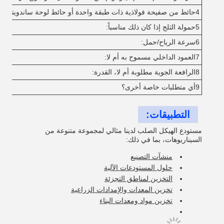
4حائط من صفيحة فولاذية ذات طبقة واحدة أو حائط لوحة ساندويتش:
5حمولة الثلج إذا كان ذلك مناسباً:
6سرعة الرياح/حمل:
7العمود الداخلي مسموح به أم لا:
8الرافعة الجوية مطلوبة أم لا، القدرة:
9أي متطلبات خاصة أخرى؟
التطبيقات:
مستودع الهيكل الصلب لدينا مثالي لمجموعة متنوعة من
السيناريوهات، بما في ذلك:
منشآت التصنيع
حلول المستودعات الآلية
التخزين لمناطق التجزئة
تخزين المعدات والإمدادات الزراعية
تخزين مواد ومعدات البناء