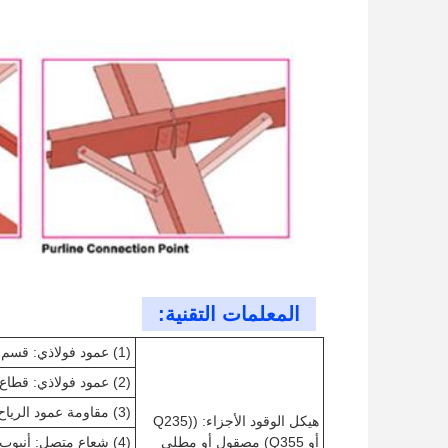
المعلمات التقنية:
(1) عمود فولاذي: قسم H فولاذي
(2) عمود فولاذي: قطاع H فولاذي
(3) مقاومة عمود الرياح: H قسم الفولاذ
هيكل الوقود الأجزاء: ((Q235
أو Q355) مصقول أو مطلي
(4) شعاع متصل: أنبوب دائري