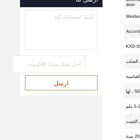
door
Welded
Accord
KXD-S
 الصلب
ارسل
 لها
5 ملم
التثبيت
 سنة