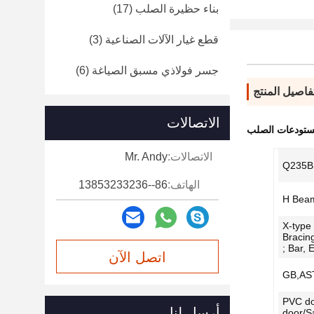
بناء حظيرة الصلب
(17)
قطع غيار الآلات الصناعية
(3)
جسر فولاذي مسبق الصياغة
(6)
فاصيل المنتج
الاتصالات
مستودعات الصلب
الاتصالات:
Mr. Andy
Q235B
الهاتف:
86--13853233236
H Bea
X-type
Bracin
Bar, Et
اتصل الآن
GB,AS
PVC do
أرسل لنا
door/S