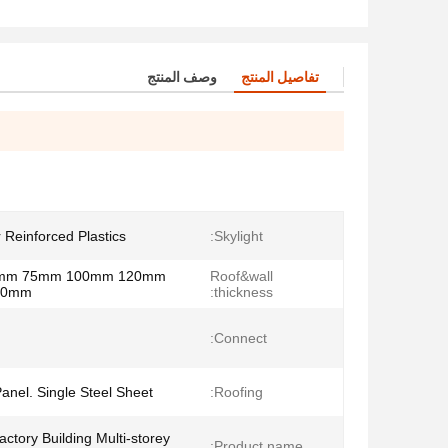
تفاصيل المنتج
وصف المنتج
 Reinforced Plastics
Skylight:
0mm 75mm 100mm 120mm
Roof&wall
0mm;
thickness:
Connect:
anel. Single Steel Sheet
Roofing:
Factory Building Multi-storey
Product name: