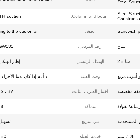
Steel Stru
Steel Struc
 H-section
Column and beam:
Constructi
ing to the customer
Size:
Sandwich p
متاح
رقم الموديل:
SW181
سا 2.5
الهيكل الرئيسي:
إطار الهيكل
 أنبوب مربع
وقت العينة:
7 أيام إذا كان لدينا الأجزاء القياسية
فقة مخصصة
اختبار الطرف الثالث:
SGS ، BV ،
سانة/الفولاذ
سماكة:
-28
ق المستخدمة
بني سريع:
تسهيل 
7-28 ملم
خدمة الحياة:
20-50