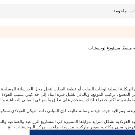
ب، ملحومة
ه مسبقًا مستودع لوجستيات
باني الهيكلية الصلبة لوحات الصلب أو قطعة الصلب لتحل محل الخرسانة المسلحة 
لمصنع، تركيب الموقع، وبالتالي تقليل فترة البناء إلى حد كبير. بسبب الفولاذ قا
وحماية بيئة أكثر خضراء،لذلك يستخدم على نطاق واسع في المباني الصناعية والم
رعة، ومراقبة جودة جيدة، ومتانة عالية، فإن المباني ذات الهيكل الفولاذي ستكون
لية الفولاذية بشكل متزايد مزاياها المتميزة في المشاريع الزراعية والصناعية والت
ض، مبنى مكاتب، سوبر ماركت، مدرسة، ملعب، مركز اللوجستيات، الخ...