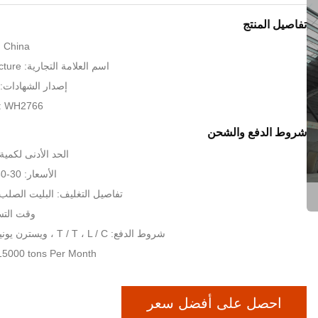
تفاصيل المنتج
: China
اسم العلامة التجارية: KXD Steel Structure
إصدار الشهادات: SO9001:2008
: WH2766
شروط الدفع والشحن
الحد الأدنى لكمية: 200 مترا مرب
الأسعار: 30-80 USD per sqm
تفاصيل التغليف: البليت الصلب 
وقت التسليم: 35
شروط الدفع: T / T ، L / C ، ويسترن يونيون ، موني جرام
: 15000 tons Per Month
احصل على أفضل سعر