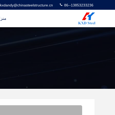
kxdandy@chinasteelstructure.cn
86--13853233236
منز