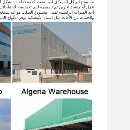
مستودع الهيكل الفولاذي لدينا متعدد الاستخدامات بشكل
عمل أو منشأة تخزين.تم تصميمه ليتم تخصيصه لاحتياجاتك الخاصة
أحد الميزات الرئيسية لمبنى مستودع الصلب هو أنه يستخدم
والحماية من الآفات مثل النمل الأبيضكما توفر الألواح المر