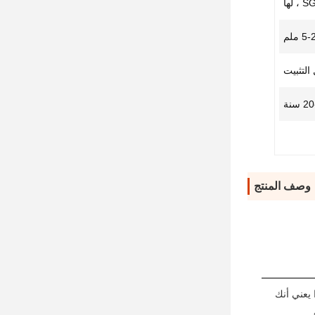
 لها
5 ملم
التثبيت
 سنة
وصف المنتج
 يعني أنك