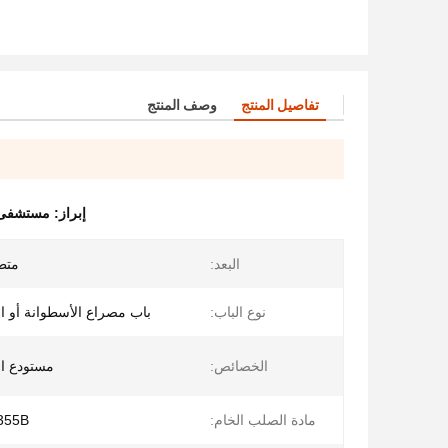
تفاصيل المنتج
وصف المنتج
إبراز:
مستشفى م
البعد:
متطل
نوع الباب:
باب مصراع الأسطوانة أو ال
الخصائص:
مستودع ال
مادة الصلب الخام:
355B