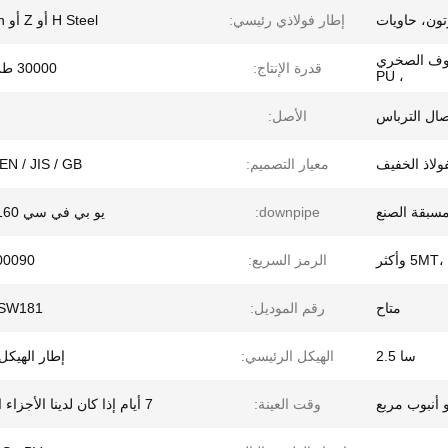
تون، حاويات
إطار فولاذي رئيسي:
H Steel أو Z أو C Purlin
لصوف الصخري
قدرة الإنتاج:
30000 طن / سنة
، PU
صال الترباس
الأصل:
ولاذ الخفيف
معيار التصميم:
EN / JIS / GB
سبقة الصنع
downpipe:
يو بي في سي φ110/ 160
 وأكثر
الرمز السريع:
00090
متاح
رقم الموديل:
SW181
سا 2.5
الهيكل الرئيسي:
إطار الهيكل
 أنبوب مربع
وقت العينة:
7 أيام إذا كان لدينا الأجزاء القياسية