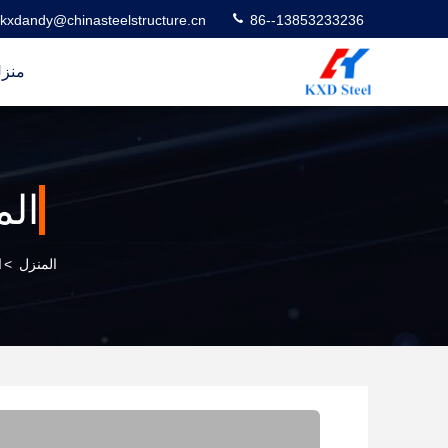
kxdandy@chinasteelstructure.cn
86--13853233236
منز
الم
المنزل
>
ا