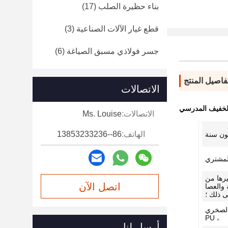
بناء حظيرة الصلب
(17)
قطع غيار الآلات الصناعية
(3)
جسر فولاذي مسبق الصياغة
(6)
فاصيل المنتج
الاتصالات
 الخفيف المدرسي
الاتصالات:
Ms. Louise
الهاتف:
86--13853233236
ن سنة
مشتري
 نوع X أو V أو غيرها من
اتصل الآن
 والعصا
ى ذلك ؛
 الصخري
، PU
أرسل لنا