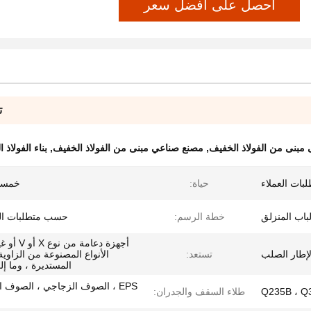
احصل على أفضل سعر
ت
بنى من الفولاذ الخفيف
,
مصنع صناعي مبنى من الفولاذ الخفيف
,
بناء الفولاذ
بات العملاء
حياة:
خمسو
باب المنزلق
خطة الرسم:
حسب متطلبات ال
أجهزة دعامة من
إطار الصلب
تستعد:
الأنواع المصنوعة من الزاوية
المستديرة ، وما إل
EPS ، الصوف الزجاجي ، الصوف
Q235B ، Q
طلاء السقف والجدران: