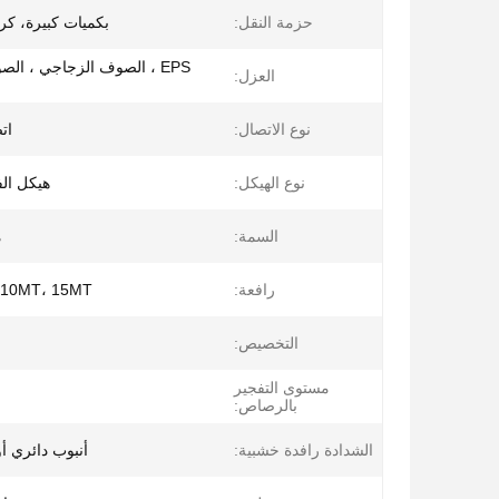
حزمة النقل:
بكميات كبيرة، كر
EPS ، الصوف الزجاجي ، ا
العزل:
نوع الاتصال:
ات
نوع الهيكل:
هيكل الف
السمة:
م
رافعة:
5MT، 10MT، 15MT
التخصيص:
مستوى التفجير
بالرصاص:
الشدادة رافدة خشبية:
أنبوب دائري أو