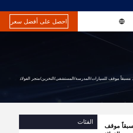
احصل على أفضل سعر
سبقاً موقف للسيارات/المدرسة/المستشفى/التخزين/متجر الفولاذ
الفئات
بقاً موقف