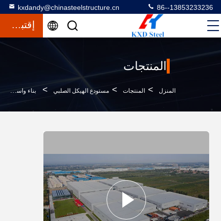
kxdandy@chinasteelstructure.cn
86--13853233236
إقتباس
المنتجات
>
>
>
المنزل
المنتجات
مستودع الهيكل الصلبي
بناء واسع النطاق مخازن مصنوعة مسبقاً ورشة عمل هيكل فولاذي بناء معدني