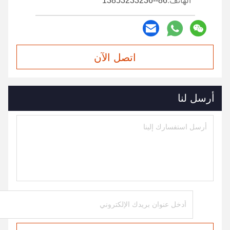
الهاتف:
86--13853233236
اتصل الآن
أرسل لنا