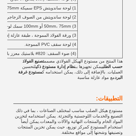
1) لوحة ساندويتش EPS سميكة 50mm، 75mm أو 100mm
2) لوحة ساندويتش من الصوف الزجاجي بعمق 50، 75 أو 100 مم
3) 50mm، 75mm أو 100mm سمك لوحة شطيرة الصوف الصخري
3) ورقة الفولاذ المموجة ، طبقة عازلة إذا لزم الأمر.
4) لوحة سقف PVC المموجة.
(4) ضوء السقف: 820# بلاستيك معزز بالألياف الزجاجية (FRP)
هذا المنتج من مستودع الهيكل الفولاذي مصمم
تصنيع الفولاذ
حسب الطلب
يمكن تجهيزها بـ
نظام إدارة مستودع ذكي
لتحسين
العمليات. بالإضافة إلى ذلك، يمكن استخدامه ك
مستودع غرفة
البرد
مع مواد عازلة مناسبة
التطبيقات:
مستودع هيكل الصلب مناسب لمختلف الصناعات ، بما في ذلك
التصنيع والخدمات اللوجستية والتجزئة. يمكن استخدامه لتخزين
المواد الخام والمنتجات النهائية والآلات والمعدات.يمكن أيضاً
استخدام المستودع كمركز توزيع، حيث يمكن تخزين المنتجات
وتصنيفها وشحنها إلى مواقع مختلفة.