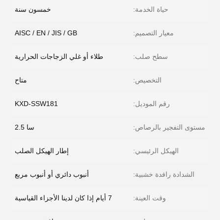
حياة الخدمة:
خمسون سنة
معيار التصميم:
AISC / EN / JIS / GB
سطح صلب:
طلاء أو غلي الزجاجات الحرارية
التخصيص:
متاح
رقم الموديل:
KXD-SSW181
مستوى التفجير بالرصاص:
سا 2.5
الهيكل الرئيسي:
إطار الهيكل الصلب
الشدادة رافدة خشبية:
أنبوب دائري أو أنبوب مربع
وقت العينة:
7 أيام إذا كان لدينا الأجزاء القياسية