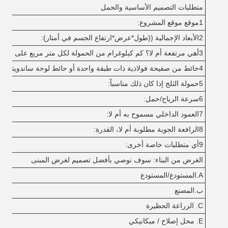
متطلبات التصميم الأساسية والحمل
1موقع موقع المشروع:
2الأبعاد الإجمالية ((طول*عرض*ارتفاع الجسم في أمتار):
3أهي مرتفعة أم لا؟ كم كيلوغرام من الحمولة لكل متر مربع على مرتفعة؟
4حائط من صفيحة فولاذية ذات طبقة واحدة أو حائط لوحة ساندويتش:
5حمولة الثلج إذا كان ذلك مناسباً:
6سرعة الرياح/حمل:
7العمود الداخلي مسموح به أم لا:
8الرافعة الجوية مطلوبة أم لا، القدرة:
9أي متطلبات خاصة أخرى:
الغرض من البناء: سوف نوصي بأفضل تصميم لغرض المبنى
A.المستودع/المستودع
ب.المصنع
C. الزراعة الحظيرة
E. محل إصلاح / ميكانيكي