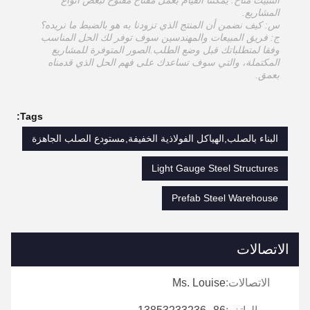
التثبيت متاح. يمكننا القيام بعمل مفتاح مفتوح لبعض أنواع
المشاريع.
س: كيف نضمن أن المنتج الذي تزودنا به هو بالضبط ما نريده؟
ج: فريق المبيعات والمهندسين سوف توفر لك الحل المناسب
وفقا لمتطلباتك قبل وضع الطلب.الصور المتوفرة للمشاريع
المكتملة، والتي سوف تساعدك على فهم الحل الذي قدمناه
بعمق.
Tags:
البناء بالصلب,الهياكل الفولاذية الخفيفة,مستودع الصلب الجاهزة
Light Gauge Steel Structures
Prefab Steel Warehouse
الاتصالات
الاتصالات:
Ms. Louise