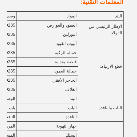
المعلمات التقنية:
البند
المواد
وصف وعم
العمود والعوارض
Q235 أو Q355
الإطار الرئيسي من
الفولاذ
البورلين
Q235 أو Q355
أنبوب القيود
Q235
حمالة الركبة
Q235
قطعة متدلية
Q235
قطع الارتباط
حمالة العمود
Q235
الحاجز الأفقي
Q235
الغلاف
Q235
البند
الوصف
الباب والنافذة
الباب
باب شاشة
النافذة
النافذة من PVC أو النافذة من سبيكة ا
جهاز التهوية
المروحة، 
السلك
المسمار ا