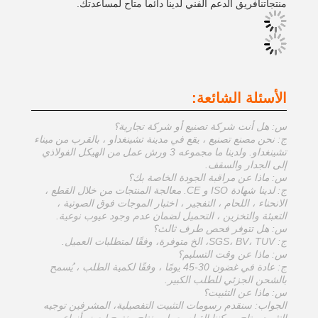
منتجاتنافريق الدعم الفني لدينا دائما متاح لمساعدتك.
الأسئلة الشائعة:
س: هل أنت شركة تصنيع أو شركة تجارية؟
ج: نحن مصنع تصنيع ، يقع في مدينة تشينغداو ، بالقرب من ميناء
تشينغداو. ولدينا ما مجموعه 3 ورش عمل من الهيكل الفولاذي
إلى الجدار والسقف.
س: ماذا عن مراقبة الجودة الخاصة بك؟
ج: لدينا شهادة ISO و CE. معالجة المنتجات من خلال القطع ،
الانحناء ، اللحام ، التفجير ، اختبار الموجات فوق الصوتية ،
التعبئة والتخزين ، التحميل لضمان عدم وجود عيوب نوعية.
س: هل تتوفر فحص طرف ثالث؟
ج: SGS، BV، TUV، الخ متوفرة، وفقًا لمتطلبات العميل.
س: ماذا عن وقت التسليم؟
ج: عادة في غضون 30-45 يومًا ، وفقًا لكمية الطلب ، يُسمح
بالشحن الجزئي للطلب الكبير.
س: ماذا عن التثبيت؟
الجواب: سنقدم رسومات التثبيت التفصيلية، المشرفين توجيه