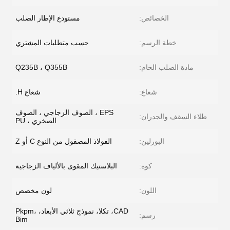
الخصائص:
مستودع الإطار الصلب
خطة الرسم:
حسب متطلبات المشتري
مادة الصلب الخام:
Q235B ، Q355B
شعاع:
شعاع H.
EPS ، الصوف الزجاجي ، الصوف
طلاء السقف والجدران:
الصخري ، PU
البورلين:
الفولاذ المصقول من النوع C أو Z
كوة:
البلاستيك المقوى بالألياف الزجاجية
اللون:
لون مخصص
CAD، تكلا، نموذج ثلاثي الأبعاد، Pkpm،
رسم:
Bim