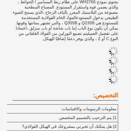
يحتوي نموذج WH2766 على نظام ربط المسامير / الحوائط ،
والذي يضمن قوة واستقرار المستودع. المصباح السطحية
مصنوعة من البلاستيك المعزز بألياف الزجاج ،الذي يسمح للضوء
الطبيعي بدخول المستودعالمواد الخام الفولاذية المستخدمة
للمستودع هي Q235B و Q355B ، والتي تشتهر بمتانتها وقوتها.
يمكن أن يكون نوع الباب إما باب شاشة أو باب منزلق ،اعتمادا
على تفضيل العميليتم تصنيع البورلين من الفولاذ الغلفاني من
النوع C أو Z ، والذي يوفر دعمًا إضافيًا للهيكل.
التخصيص:
معلومات الرسومات والاقتباسات:
1) يتم الترحيب بالتصميم المخصص.
2) هل يمكنك أن تخبرني بمشروعك في الهيكل الفولاذي؟