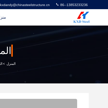
kxdandy@chinasteelstructure.cn
86--13853233236
منز
الم
المنزل
>
ال