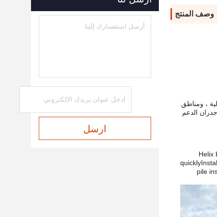
وصف المنتج
لية ، ومناطق
جدران الدعم
ارسل
Helix 
quicklyInsta
pile i