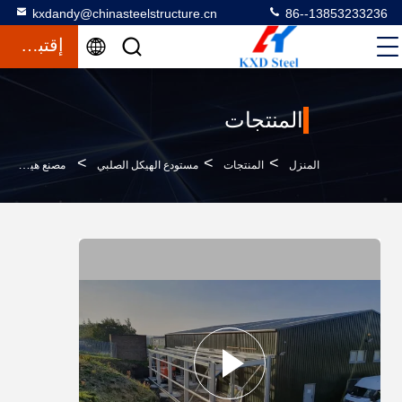
kxdandy@chinasteelstructure.cn
86--13853233236
إقتباس
المنتجات
>
>
>
المنزل
المنتجات
مستودع الهيكل الصلبي
مصنع هيكل الفضاء المعدني مستودع هيكل بيب مبنى تجاري