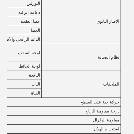
البورلين
دعامة الركبة
الإطار الثانوي
عصا العقدة
العصا
الدعم الرأسي والأفقي
لوحة السقف
نظام الصيانة
لوحة الحائط
النافذة
الملحقات
الباب
القناة
حركة حية على السطح
درجة مقاومة الرياح
مقاومة الزلزال
استخدام الهيكل