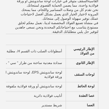
القاسيةالسقف متوفر في خيارات لوحة ساندويتش أو ورقة
فولاذية واحدة، مما يضمن الحماية القصوى لمنتجاتك.
نحن نقدم كل من وصلات المسامير واللحام، مما يمنحك
المرونة لاختيار الخيار الذي يعمل بشكل أفضل لاحتياجات
عملك.توفير سهولة الوصول إلى منتجاتك.
في منشأة تصنيع الفولاذ المخصصة لدينا، نعمل معكم لخلق
مستودع يتناسب مع احتياجاتكم المحددة.ونحن نسعى جاهدين
لتوفير حل يلبي متطلباتك الدقيقة.
ال
الإطار الرئيسي
أسطوانات الصلب ذات القسم H، مطلية أو مغلفة، قطعة صلبة ذات القسم C أو أنابيب الصلب
من الفولاذ
الإطار الثانوي
سدادة معدنية ساخنة من طراز " سي " ، وقائم
لوحات السقف
ورقة فولاذية
لوحة الحائط
لوحة ساندويتش أو ورقة فولاذية ملفوفة
عصا العقدة
أنابيب فولاذية دائرية
العصا
شريط مستدير