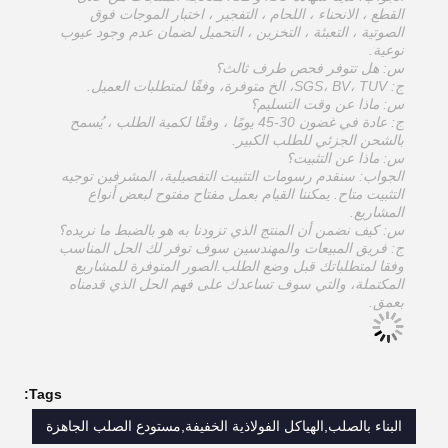
القطع ، الانحناء ، اللحام ، التفجير ، اختبار الموجات فوق
الصوتية ، التعبئة ، التخزين ، التحميل لضمان عدم وجود عيوب
نوعية.
س: هل تتوفر فحص طرف ثالث؟
ج: SGS، BV، TUV، الخ متوفرة، وفقًا لمتطلبات العميل.
س: ماذا عن وقت التسليم؟
ج: عادة في غضون 30-45 يومًا ، وفقًا لكمية الطلب ، يُسمح
بالشحن الجزئي للطلب الكبير.
س: ماذا عن التثبيت؟
الجواب: سنقدم رسومات التثبيت التفصيلية، المشرفين توجيه
التثبيت متاح. يمكننا القيام بعمل مفتاح مفتوح لبعض أنواع
المشاريع.
س: كيف نضمن أن المنتج الذي تزودنا به هو بالضبط ما نريده؟
ج: فريق المبيعات والمهندسين سوف توفر لك الحل المناسب
وفقا لمتطلباتك قبل وضع الطلب.الصور المتوفرة للمشاريع
المكتملة، والتي سوف تساعدك على فهم الحل الذي قدمناه
بعمق.
Tags:
البناء بالصلب,الهياكل الفولاذية الخفيفة,مستودع الصلب الجاهزة