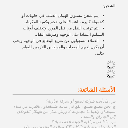
الشحن:
يتم شحن مستودع الهيكل الصلب في حاويات أو
كحمولة كبيرة ، اعتمادًا على حجم وكمية المكونات.
يتم ترتيب النقل من قبل المورد وتختلف أوقات
التسليم اعتمادا على الوجهة وطريقة النقل.
العملاء مسؤولون عن تفريغ البضائع في الوجهة ويجب
أن يكون لديهم المعدات والموظفين اللازمين للقيام
بذلك.
الأسئلة الشائعة:
س: هل أنت شركة تصنيع أو شركة تجارية؟
ج: نحن مصنع تصنيع ، يقع في مدينة تشينغداو ، بالقرب من ميناء
تشينغداو. ولدينا ما مجموعه 3 ورش عمل من الهيكل الفولاذي
إلى الجدران والسقف.
س: ماذا عن مراقبة الجودة الخاصة بك؟
الجواب: لدينا شهادة ISO و CE. معالجة المنتجات من خلال