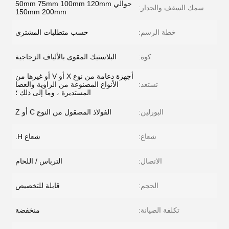
حوالي 50mm 75mm 100mm 120mm
سمك السقف والجدار:
150mm 200mm
خطة الرسم:
حسب متطلبات المشتري
كوة:
البلاستيك المقوى بالألياف الزجاجية
أجهزة دعامة من نوع X أو V أو غيرها من
تستعد:
الأنواع المصنوعة من الزاوية والعصا
المستديرة ، وما إلى ذلك ؛
البورلين:
الفولاذ المصقول من النوع C أو Z
شعاع:
شعاع H.
الاتصال:
الترباس / اللحام
الحجم:
قابلة للتخصيص
تكلفة الصيانة:
منخفضة