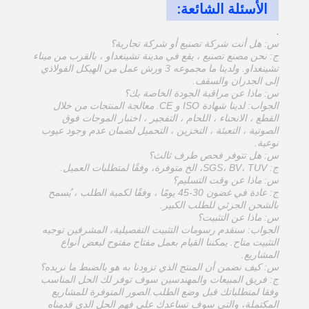
الأسئلة الشائعة:
.
س: هل أنت شركة تصنيع أو شركة تجارية؟
ج: نحن مصنع تصنيع ، يقع في مدينة تشينغداو ، بالقرب من ميناء
تشينغداو. ولدينا ما مجموعه 3 ورش عمل من الهيكل الفولاذي
إلى الجدران والسقف.
س: ماذا عن مراقبة الجودة الخاصة بك؟
الجواب: لدينا شهادة ISO و CE. معالجة المنتجات من خلال
القطع ، الانحناء ، اللحام ، التفجير ، اختبار الموجات فوق
الصوتية ، التعبئة ، التخزين ، التحميل لضمان عدم وجود عيوب
نوعية.
س: هل تتوفر فحص طرف ثالث؟
ج: SGS، BV، TUV، الخ متوفرة، وفقًا لمتطلبات العميل.
س: ماذا عن وقت التسليم؟
ج: عادة في غضون 30-45 يومًا ، وفقًا لكمية الطلب ، يُسمح
بالشحن الجزئي للطلب الكبير.
س: ماذا عن التثبيت؟
الجواب: سنقدم رسومات التثبيت التفصيلية، المشرفين توجيه
التثبيت متاح. يمكننا القيام بعمل مفتاح مفتوح لبعض أنواع
المشاريع.
س: كيف نضمن أن المنتج الذي تزودنا به هو بالضبط ما نريده؟
ج: فريق المبيعات والمهندسين سوف توفر لك الحل المناسب
وفقا لمتطلباتك قبل وضع الطلب.الصور المتوفرة للمشاريع
المكتملة، والتي سوف تساعدك على فهم الحل الذي قدمناه