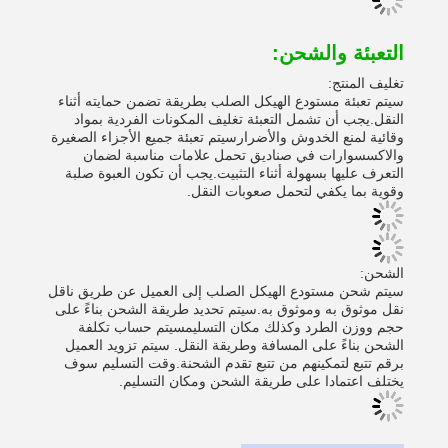
التعبئة والشحن:
تغليف المنتج:
سيتم تعبئة مستودع الهيكل الصلب بطريقة تضمن حمايته أثناء
النقل.يجب أن تشمل التعبئة تغليف المكونات الفردية بمواد
وقائية لمنع الخدوش والأضرارسيتم تعبئة جميع الأجزاء الصغيرة
والاكسسوارات في صناديق تحمل علامات مناسبة لضمان
التعرف عليها بسهولة أثناء التثبيت.يجب أن تكون العبوة صلبة
وقوية بما يكفي لتحمل صعوبات النقل.
الشحن:
سيتم شحن مستودع الهيكل الصلب إلى العميل عن طريق ناقل
نقل موثوق به وموثوق به.سيتم تحديد طريقة الشحن بناءً على
حجم ووزن الطرد وكذلك مكان التسليمسيتم حساب تكلفة
الشحن بناءً على المسافة وطريقة النقل. سيتم تزويد العميل
برقم تتبع لتمكينهم من تتبع تقدم الشحنة.وقت التسليم سوف
يختلف اعتمادا على طريقة الشحن ومكان التسليم.