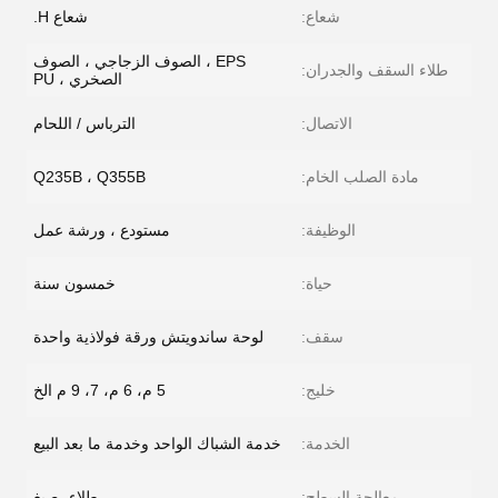
شعاع:
شعاع H.
EPS ، الصوف الزجاجي ، الصوف
طلاء السقف والجدران:
الصخري ، PU
الاتصال:
الترباس / اللحام
مادة الصلب الخام:
Q235B ، Q355B
الوظيفة:
مستودع ، ورشة عمل
حياة:
خمسون سنة
سقف:
لوحة ساندويتش ورقة فولاذية واحدة
خليج:
5 م، 6 م، 7، 9 م الخ
الخدمة:
خدمة الشباك الواحد وخدمة ما بعد البيع
معالجة السطح:
طلاء، صبغ