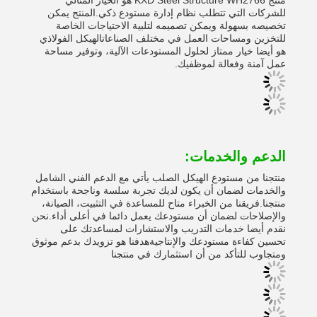
منتج KXD Steel Structure WH2766 هو الخيار المثالي
للشركات التي تتطلب نظام إدارة مستودع ذكي.المنتج يمكن
تخصيصه بسهولة ويمكن تصميمه لتلبية الاحتياجات الخاصة
للتخزين ومساحات العمل في مختلف الصناعاتالهيكل الفولاذي
هو أيضا خيار ممتاز لحلول المستودعات الآلية، وتوفير مساحة
عمل آمنة وفعالة لموظفيك.
الدعم والخدمات:
منتجنا من مستودع الهيكل الصلب يأتي مع الدعم الفني الشامل
والخدمات لضمان أن يكون لديك تجربة سلسة وناجحة باستخدام
منتجنا.فريقنا من الخبراء متاح للمساعدة في التثبيت، الصيانة،
والإصلاحات لضمان أن مستودعك يعمل دائما في أعلى أداء.نحن
نقدم أيضا خدمات التدريب والاستشارات لمساعدتك على
تحسين كفاءة مستودعك والإنتاجيةهدفنا هو تزويدك بدعم موثوق
ومتجاوب للتأكد من أن استثمارك في منتجنا