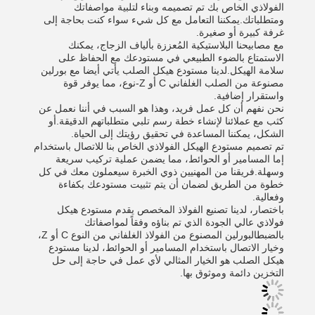
الفولاذي الخاص بك تم تصميمه وبناء لتلبية مواصفاتك
ومتطلباتك.يمكننا التعامل مع كل شيء سواء كنت بحاجة إلى
غرفة كبيرة أو صغيرة.
مع مصابيحنا البلاستيكية المُعززة بألياف الزجاج، يمكنك
الاستمتاع بالضوء الطبيعي في مستودعك مع الحفاظ على
سلامة الهيكل.لدينا مستودع هيكل الصلب يأتي أيضا مع بورلين
مصنوعة من الصلب الغلفاني C أو Z-نوع، مما يوفر قوة
واستقرار إضافية.
نحن نفهم أن كل عمل فريد، وهذا هو السبب في أننا نعمل عن
كثب مع عملائنا لإنشاء خطة رسم تلبي متطلباتهم الدقيقة.أو
الشكل، يمكننا المساعدة في تحقيق رؤيتك إلى الحياة.
تم تصميم مستودع الهيكل الفولاذي الخاص بنا للاتصال باستخدام
إما المسامير أو الحوائط، مما يضمن عملية تركيب سريعة
وسهلة.فريقنا من المهنيين ذوي الخبرة سيعملون معك في كل
خطوة من الطريق لضمان أن يتم تثبيت مستودعك بكفاءة
وفعالية.
باختصار، لدينا تصنيع الفولاذ المخصص يقدم مستودع هيكل
فولاذي عالي الجودة الذي تم بناؤه وفقاً لمواصفاتك
بالضبطالبورلين المصنوع من الفولاذ الغلفاني من النوع C أو Z،
وخيار الاتصال باستخدام المسامير أو الحوائط، لدينا مستودع
هيكل الصلب هو الخيار المثالي لأي عمل في حاجة إلى حل
التخزين دائمة وموثوق بها.