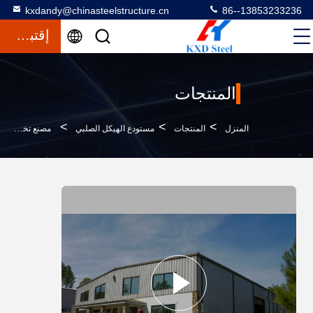
kxdandy@chinasteelstructure.cn
86--13853233236
إقتباس
المنتجات
>
>
>
المنزل
المنتجات
مستودع الهيكل الصلبي
مصنع تخزين الألواح الفولاذية المصنوعة من قبل