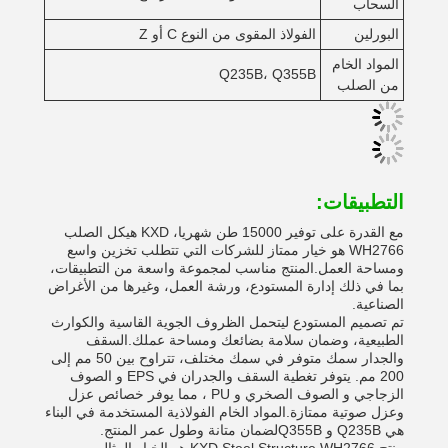
السحاب
البورلين
الفولاذ المقوى من النوع C أو Z
المواد الخام
Q235B، Q355B
من الصلب
التطبيقات:
مع القدرة على توفير 15000 طن شهريا، KXD هيكل الصلب
WH2766 هو خيار ممتاز للشركات التي تتطلب تخزين واسع
ومساحة العمل.المنتج مناسب لمجموعة واسعة من التطبيقات،
بما في ذلك إدارة المستودع، ورشة العمل، وغيرها من الأغراض
الصناعية.
تم تصميم المستودع ليتحمل الظروف الجوية القاسية والكوارث
الطبيعية، وضمان سلامة بضائعك ومساحة عملك.السقف
والجدار سمك متوفر في سمك مختلف، تتراوح بين 50 مم إلى
200 مم. يتوفر تغطية السقف والجدران في EPS و الصوف
الزجاجي و الصوف الصخري و PU ، مما يوفر خصائص عزل
وعزل صوتية ممتازة.المواد الخام الفولاذية المستخدمة في البناء
هي Q235B و Q355Bلضمان متانة وطول عمر المنتج.