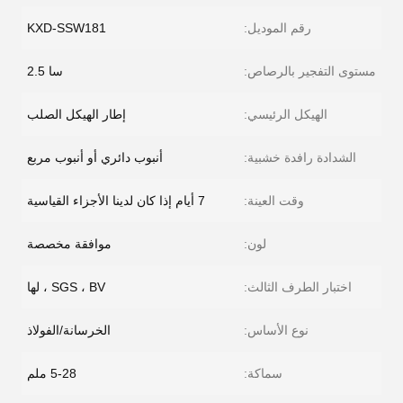
رقم الموديل:
KXD-SSW181
مستوى التفجير بالرصاص:
سا 2.5
الهيكل الرئيسي:
إطار الهيكل الصلب
الشدادة رافدة خشبية:
أنبوب دائري أو أنبوب مربع
وقت العينة:
7 أيام إذا كان لدينا الأجزاء القياسية
لون:
موافقة مخصصة
اختبار الطرف الثالث:
SGS ، BV ، لها
نوع الأساس:
الخرسانة/الفولاذ
سماكة:
5-28 ملم