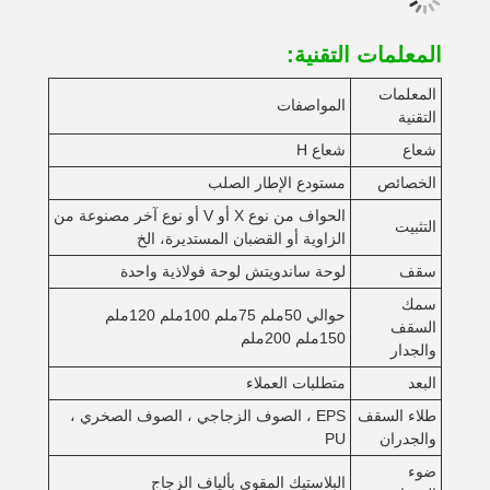
المعلمات التقنية:
المعلمات
المواصفات
التقنية
شعاع
شعاع H
الخصائص
مستودع الإطار الصلب
الحواف من نوع X أو V أو نوع آخر مصنوعة من
التثبيت
الزاوية أو القضبان المستديرة، الخ
سقف
لوحة ساندويتش لوحة فولاذية واحدة
سمك
حوالي 50ملم 75ملم 100ملم 120ملم
السقف
150ملم 200ملم
والجدار
البعد
متطلبات العملاء
طلاء السقف
EPS ، الصوف الزجاجي ، الصوف الصخري ،
والجدران
PU
ضوء
البلاستيك المقوى بألياف الزجاج