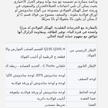
ودائمة ممتازة.تم تصميمه مع بنية بوابة ويوفر العزل الاختياري
بحيث يمكن أن تلبي احتياجات العملاءالجدران والسقوف في
ورشة عمل الهيكل الفولاذي مصنوعة من ألواح ساندويتش أو
أوراق فولاذية ملونة ، والسقف مصنوع من فولاذ قسم C أو
Z.يمكن أن يكون بابًا ملفوفًا أو بابًا منزلقًا.
بالمقارنة مع الخرسانة التقليدية، الهيكل الفولاذي له مزايا
واضحة في فترة البناء، توفير الطاقة، ومقاومة الزلزال.أنها
تتوافق مع مفهوم حماية البيئة الحالي.
Q235 Q345 H القسم الصلب العوارض والأعمدة، طلاء أو صبغ،
الإطار الرئيسي من
الفولاذ
قطعة ج الرطبية أو أنابيب الفولاذ
الإطار الثانوي
غلفاني C Purlin ، الحديد العصابة ، ربطة العنق شريط ، ركبة دعامة ، غطاء الحافة ، الخ
لوحة ساندوتش EPS، لوحة ساندوتش الألياف الزجاجية، ساندوتش الصوف الصخري
لوحة السقف
لوحة و لوحة ساندوتش أو ورقة فولاذية
لوحة الحائط
لوحة ساندويتش أو ورقة فولاذية ملفوفة
عصا العقدة
أنابيب فولاذية دائرية
العصا
شريط مستدير