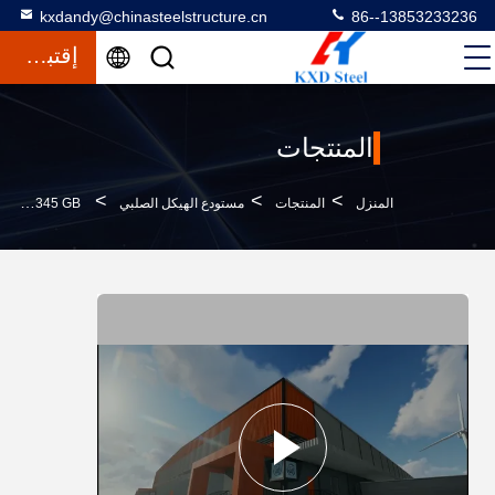
kxdandy@chinasteelstructure.cn
86--13853233236
إقتباس
المنتجات
>
>
>
المنزل
المنتجات
مستودع الهيكل الصلبي
Q345 GB المعيار الهيكل الصلب المجهز مخزن طلاء