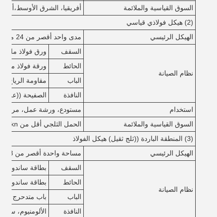
السوق القياسية والملائمة
أفريقيا، الشرق الأوسط،
أسترال
(2) هيكل فولاذي قياسي
الهيكل الرئيسي
مدى واحد أقصر من 24 متر، أقل من 8 متر
السقف
ورق فولاذ ملون مع
الحائط
ورقة فولاذ ملونة أو ش
نظام الصيانة
الباب
مقاومة الرياح الباب
النافذة
الصفيحة ((علبة 
استخدام
مستودع، ورشة عمل، مركز 
السوق القياسية والملائمة
الحمل الثلجي أقل من 0.5kn،حمل الرياح أقل من 0.5kn/m2
(3) المنطقة الباردة ((ثلج ثقيل) هيكل الفولاذ
الهيكل الرئيسي
مساحة واحدة أقصر من 18 متر، أقل من 6 متر
السقف
بطاقة ساندوتش EPS/صوف الصخور/PU
الحائط
بطاقة ساندوتش EPS/صوف الصخور/PU
نظام الصيانة
الباب
باب متدحرج من الـ
النافذة
الألومنيوم، سبي