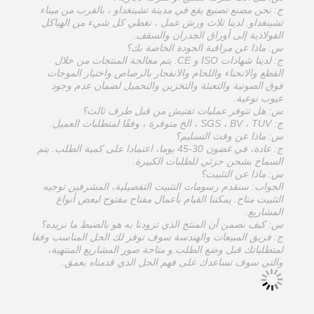
ج: نحن مصنع تصنيع يقع في مدينة تشينغداو ، بالقرب من ميناء
تشينغداو. لدينا ثلاث ورش عمل ، تغطي كل شيء من الهياكل
الفولاذية إلى أوراق الجدران والسقف.
س: ماذا عن مراقبة الجودة الخاصة بك؟
ج: لدينا شهادات ISO و CE. يتم معالجة المنتجات من خلال
القطع والانحناء واللحام والانفجار بالرصاص واختبار الموجات
فوق الصوتية والتعبئة والتخزين والتحميل لضمان عدم وجود
عيوب نوعية.
س: هل تتوفر عمليات تفتيش من قبل طرف ثالث؟
ج: SGS ، BV ، TUV ، الخ متوفرة ، وفقًا لمتطلبات العميل.
س: ماذا عن وقت التسليم؟
ج: عادة، في غضون 30-45 يوما، اعتمادا على كمية الطلب. يتم
السماح بشحن جزئي للطلبات الكبيرة.
س: ماذا عن التثبيت؟
الجواب: سنقدم رسومات التثبيت التفصيلية، المشرفين توجيه
التثبيت متاح. يمكننا القيام بأعمال مفتاح مفتوح لبعض أنواع
المشاريع.
س: كيف نضمن أن المنتج الذي تزودنا به هو بالضبط ما نريده؟
ج: فريق المبيعات والهندسة سوف توفر لك الحل المناسب وفقا
لمتطلباتك قبل وضع الطلب.و متاحة صور المشاريع المنتهية،
والتي سوف تساعدك على فهم الحل الذي قدمناه بعمق.