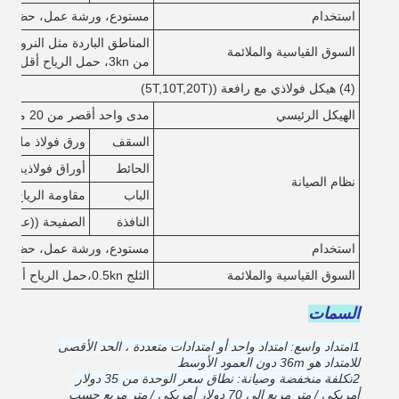
استخدام
مستودع، ورشة عمل، حظيرة،
المناطق الباردة مثل النرويج و
السوق القياسية والملائمة
من 3kn، حمل الرياح أقل من 1KN / M2)
(4) هيكل فولاذي مع رافعة ((5T,10T,20T)
الهيكل الرئيسي
مدى واحد أقصر من 20 متر، أقل من 10 متر
السقف
ورق فولاذ ملون مع
الحائط
أوراق فولاذية مل
نظام الصيانة
الباب
مقاومة الرياح الباب
النافذة
الصفيحة ((علبة 
استخدام
مستودع، ورشة عمل، حظيرة
السوق القياسية والملائمة
الثلج 0.5kn،حمل الرياح أقل من 0.5kn/m2
السمات
1امتداد واسع: امتداد واحد أو امتدادات متعددة ، الحد الأقصى
للامتداد هو 36m دون العمود الأوسط
2تكلفة منخفضة وصيانة: نطاق سعر الوحدة من 35 دولار
أمريكي / متر مربع إلى 70 دولار أمريكي / متر مربع حسب