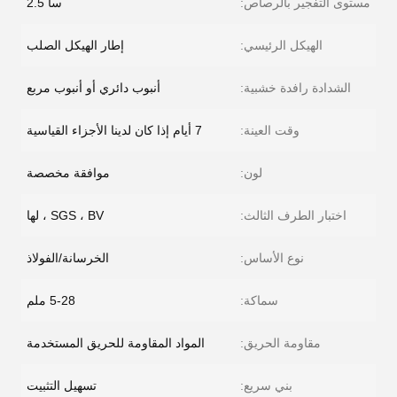
مستوى التفجير بالرصاص:
سا 2.5
الهيكل الرئيسي:
إطار الهيكل الصلب
الشدادة رافدة خشبية:
أنبوب دائري أو أنبوب مربع
وقت العينة:
7 أيام إذا كان لدينا الأجزاء القياسية
لون:
موافقة مخصصة
اختبار الطرف الثالث:
SGS ، BV ، لها
نوع الأساس:
الخرسانة/الفولاذ
سماكة:
5-28 ملم
مقاومة الحريق:
المواد المقاومة للحريق المستخدمة
بني سريع:
تسهيل التثبيت