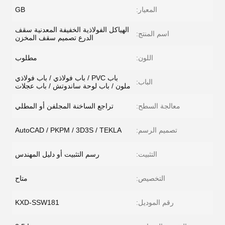
المعيار:
GB
الهياكل الفولاذية الخفيفة المعدنية سقف
اسم المنتج:
الدرع تصميم سقف المخزن
اللون:
مطلوب
باب PVC / باب فولاذي / باب فولاذي
الباب:
ملون / باب لوحة ساندوتش / باب عجلات
معالجة السطح:
تراجع الساخنة المجلفن أو المطلي
تصميم الرسم:
AutoCAD / PKPM / 3D3S / TEKLA
التثبيت:
رسم التثبيت أو دليل المهندس
التخصيص:
متاح
رقم الموديل:
KXD-SSW181