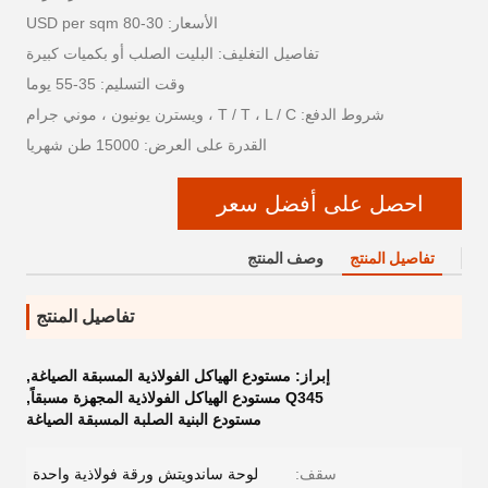
الأسعار: 30-80 USD per sqm
تفاصيل التغليف: البليت الصلب أو بكميات كبيرة
وقت التسليم: 35-55 يوما
شروط الدفع: T / T ، L / C ، ويسترن يونيون ، موني جرام
القدرة على العرض: 15000 طن شهريا
احصل على أفضل سعر
تفاصيل المنتج
وصف المنتج
تفاصيل المنتج
إبراز:
مستودع الهياكل الفولاذية المسبقة الصياغة
,
Q345 مستودع الهياكل الفولاذية المجهزة مسبقاً
,
مستودع البنية الصلبة المسبقة الصياغة
سقف:
لوحة ساندويتش ورقة فولاذية واحدة