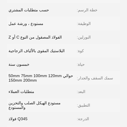
خطة الرسم:
حسب متطلبات المشتري
الوظيفة:
مستودع ، ورشة عمل
البورلين:
الفولاذ المصقول من النوع C أو Z
كوة:
البلاستيك المقوى بالألياف الزجاجية
حياة:
خمسون سنة
حوالي 50mm 75mm 100mm 120mm
سمك السقف والجدار:
150mm 200mm
البعد:
متطلبات العملاء
مستودع الهيكل الصلب والتخزين
التطبيق:
والمستودع
الدرجة:
Q345 فولاذ