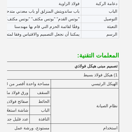
دعامة الركبة
فولاذ الزاوية
الباب
باب ساندويتش المنزلق أو باب معدني متدحرج
التوصيل
"بوتس القدم" "بوتس مكثف" "بوتس مكثف"
التعبئة
وفقًا لقائمة الحزم التي قام بها مهندسنا
الرسم
يمكننا أن نجعل التصميم والاقتباس وفقا لمتطلب
المعلمات التقنية:
تصميم مبنى هيكل فولاذي
1) هيكل فولاذ بسيط
الهيكل الرئيسي
مساحة واحدة أقصر من 18 متر، أقل من 6 متر
السقف
ورق فولاذ ملون مع
الحائط
صفائح فولاذية مل
نظام الصيانة
الباب
شاشة استغلال فولاذ
النافذة
عدد قليل جداً
استخدام
مستودع، ورشة عمل