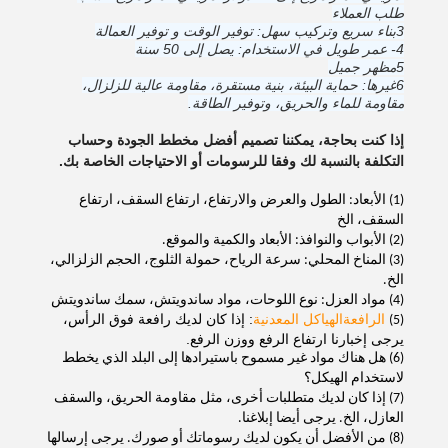
طلب العملاء
3بناء سريع وتركيب سهل: توفير الوقت و توفير العمالة
4- عمر طويل في الاستخدام: يصل إلى 50 سنة
5مظهر جميل
6غيرها: حماية البيئة، بنية مستقرة، مقاومة عالية للزلزال،
مقاومة للماء والحريق، وتوفير الطاقة.
إذا كنت بحاجة، يمكننا تصميم أفضل مخطط الجودة وحساب
التكلفة بالنسبة لك وفقا للرسومات أو الاحتياجات الخاصة بك.
(1) الأبعاد: الطول والعرض والارتفاع، ارتفاع السقف، ارتفاع
السقف، الخ
(2) الأبواب والنوافذ: الأبعاد والكمية والموقع.
(3) المناخ المحلي: سرعة الرياح، حمولة الثلوج، الحجم الزلزالي،
الخ.
(4) مواد العزل: نوع اللوحات، مواد ساندويتش، سمك ساندويتش
الرافعة
الهياكل المعدنية
: إذا كان لديك رافعة فوق الرأس،
(5)
يرجى إخبارنا ارتفاع الرفع ووزن الرفع.
(6) هل هناك مواد غير مسموح باستيرادها إلى البلد الذي يخطط
لاستخدام الهيكل؟
(7) إذا كان لديك متطلبات أخرى، مثل مقاومة الحريق، والسقف
العازل، الخ. يرجى أيضا إبلاغنا.
(8) من الأفضل أن يكون لديك رسوماتك أو صورك. يرجى إرسالها