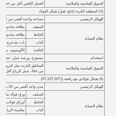
السوق القياسية والملائمة
الحمل الثلجي أقل من 0.5kn،حمل الرياح أقل من 0.5kn/m2
(3) المنطقة الباردة ((ثلج ثقيل) هيكل الفولاذ
الهيكل الرئيسي
مساحة واحدة أقصر من 18 متر، أقل من 6 متر
السقف
بطاقة ساندوتش EPS/صوف الصخور/PU
الحائط
بطاقة ساندوتش EPS/صوف الصخور/PU
نظام الصيانة
الباب
باب متدحرج من الـ
النافذة
الألومنيوم، سبي
استخدام
مستودع، ورشة عمل، حظيرة، 
المناطق الباردة مثل النرويج و
السوق القياسية والملائمة
من 3kn، حمل الرياح أقل من 1KN / M2)
(4) هيكل فولاذي مع رافعة ((5T,10T,20T)
الهيكل الرئيسي
مدى واحد أقصر من 20 متر، أقل من 10 متر
السقف
ورق فولاذ ملون مع
الحائط
أوراق فولاذية مل
نظام الصيانة
الباب
مقاومة الرياح الباب