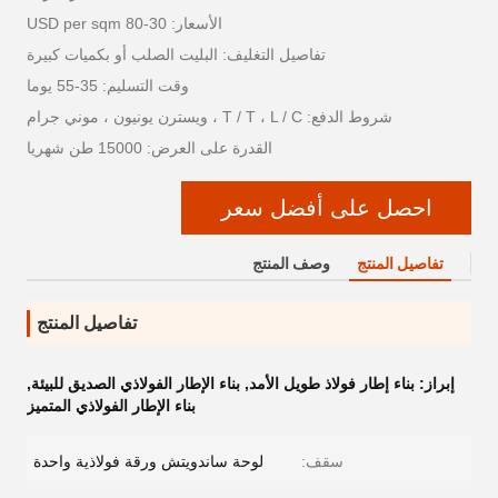
الأسعار: 30-80 USD per sqm
تفاصيل التغليف: البليت الصلب أو بكميات كبيرة
وقت التسليم: 35-55 يوما
شروط الدفع: T / T ، L / C ، ويسترن يونيون ، موني جرام
القدرة على العرض: 15000 طن شهريا
احصل على أفضل سعر
تفاصيل المنتج
وصف المنتج
تفاصيل المنتج
إبراز:
بناء إطار فولاذ طويل الأمد
,
بناء الإطار الفولاذي الصديق للبيئة
,
بناء الإطار الفولاذي المتميز
سقف:
لوحة ساندويتش ورقة فولاذية واحدة