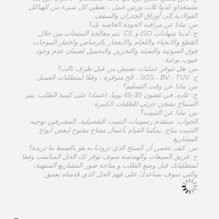
تشينغداو. لدينا ثلاث ورش عمل ، تغطي كل شيء من الهياكل
الفولاذية إلى أوراق الجدران والسقف.
س: ماذا عن مراقبة الجودة الخاصة بك؟
ج: لدينا شهادات ISO و CE. يتم معالجة المنتجات من خلال
القطع والانحناء واللحام والانفجار بالرصاص واختبار الموجات
فوق الصوتية والتعبئة والتخزين والتحميل لضمان عدم وجود
عيوب نوعية.
س: هل تتوفر عمليات تفتيش من قبل طرف ثالث؟
ج: SGS ، BV ، TUV ، الخ متوفرة ، وفقًا لمتطلبات العميل.
س: ماذا عن وقت التسليم؟
ج: عادة، في غضون 30-45 يوما، اعتمادا على كمية الطلب. يتم
السماح بشحن جزئي للطلبات الكبيرة.
س: ماذا عن التثبيت؟
الجواب: سنقدم رسومات التثبيت التفصيلية، المشرفين توجيه
التثبيت متاح. يمكننا القيام بأعمال مفتاح مفتوح لبعض أنواع
المشاريع.
س: كيف نضمن أن المنتج الذي تزودنا به هو بالضبط ما نريده؟
ج: فريق المبيعات والهندسة سوف توفر لك الحل المناسب وفقا
لمتطلباتك قبل وضع الطلب.و متاحة صور المشاريع المنتهية،
والتي سوف تساعدك على فهم الحل الذي قدمناه بعمق.