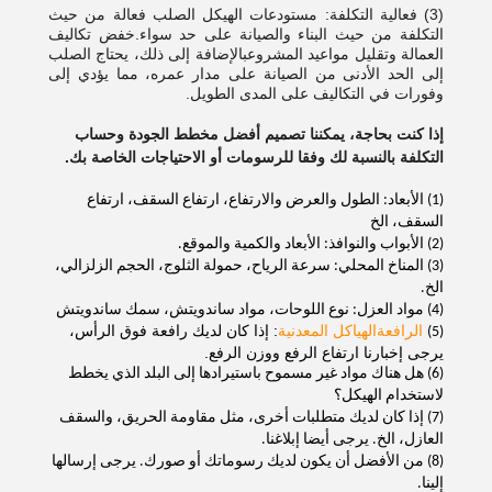
(3) فعالية التكلفة: مستودعات الهيكل الصلب فعالة من حيث
التكلفة من حيث البناء والصيانة على حد سواء.خفض تكاليف
العمالة وتقليل مواعيد المشروعبالإضافة إلى ذلك، يحتاج الصلب
إلى الحد الأدنى من الصيانة على مدار عمره، مما يؤدي إلى
وفورات في التكاليف على المدى الطويل.
إذا كنت بحاجة، يمكننا تصميم أفضل مخطط الجودة وحساب
التكلفة بالنسبة لك وفقا للرسومات أو الاحتياجات الخاصة بك.
(1) الأبعاد: الطول والعرض والارتفاع، ارتفاع السقف، ارتفاع
السقف، الخ
(2) الأبواب والنوافذ: الأبعاد والكمية والموقع.
(3) المناخ المحلي: سرعة الرياح، حمولة الثلوج، الحجم الزلزالي،
الخ.
(4) مواد العزل: نوع اللوحات، مواد ساندويتش، سمك ساندويتش
الرافعة
الهياكل المعدنية
: إذا كان لديك رافعة فوق الرأس،
(5)
يرجى إخبارنا ارتفاع الرفع ووزن الرفع.
(6) هل هناك مواد غير مسموح باستيرادها إلى البلد الذي يخطط
لاستخدام الهيكل؟
(7) إذا كان لديك متطلبات أخرى، مثل مقاومة الحريق، والسقف
العازل، الخ. يرجى أيضا إبلاغنا.
(8) من الأفضل أن يكون لديك رسوماتك أو صورك. يرجى إرسالها
إلينا.