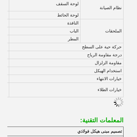
لوحة ساندوتش S
لوحة السقف
لوحة
نظام الصيانة
لوحة الحائط
لوحة
النافذة
نافذ
الملحقات
الباب
باب 
المطر
البر
حركة حية على السطح
في 120kg/sqm (لوحة الفولاذ الملون محاطة)
درجة مقاومة الرياح
12 درجة
مقاومة الزلزال
8 درجات
استخدام الهيكل
ما يصل
خيارات الانتهاء
هناك
لوحة 
خيارات الطلاء
(الطل
المعلمات التقنية:
تصميم مبنى هيكل فولاذي