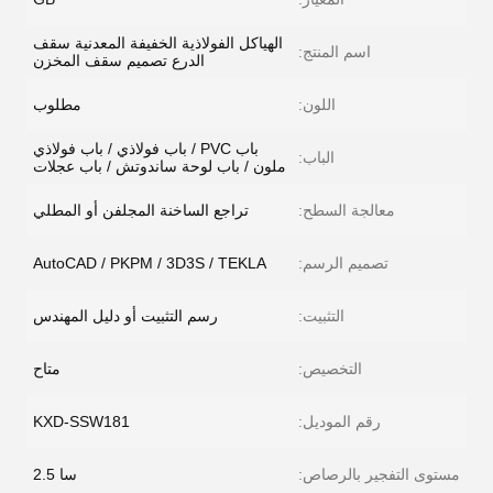
الهياكل الفولاذية الخفيفة المعدنية سقف
اسم المنتج:
الدرع تصميم سقف المخزن
اللون:
مطلوب
باب PVC / باب فولاذي / باب فولاذي
الباب:
ملون / باب لوحة ساندوتش / باب عجلات
معالجة السطح:
تراجع الساخنة المجلفن أو المطلي
تصميم الرسم:
AutoCAD / PKPM / 3D3S / TEKLA
التثبيت:
رسم التثبيت أو دليل المهندس
التخصيص:
متاح
رقم الموديل:
KXD-SSW181
مستوى التفجير بالرصاص:
سا 2.5