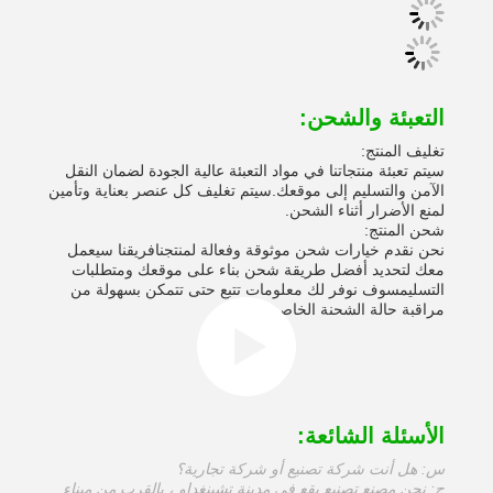
التعبئة والشحن:
تغليف المنتج:
سيتم تعبئة منتجاتنا في مواد التعبئة عالية الجودة لضمان النقل
الآمن والتسليم إلى موقعك.سيتم تغليف كل عنصر بعناية وتأمين
لمنع الأضرار أثناء الشحن.
شحن المنتج:
نحن نقدم خيارات شحن موثوقة وفعالة لمنتجنافريقنا سيعمل
معك لتحديد أفضل طريقة شحن بناء على موقعك ومتطلبات
التسليمسوف نوفر لك معلومات تتبع حتى تتمكن بسهولة من
مراقبة حالة الشحنة الخاصة بك.
الأسئلة الشائعة:
س: هل أنت شركة تصنيع أو شركة تجارية؟
ج: نحن مصنع تصنيع يقع في مدينة تشينغداو ، بالقرب من ميناء