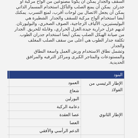
السقف والجدار يمكن أن يكونا مصنوعين من ألواح مركبة أو
جدران. يمكن أن يمنع الصلب والتآكل.استخدام المسمار الذاتي
يمكن أن يجعل الاتصال بين لوحات أقرب، لمنع التسرب. يمكنك
أيضا استخدام ألواح مركبة للسقف والجدار. الشطيرة هي
البوليستيرين، الألياف الزجاجية، الصوف الصخري، والبوليورثان.
لديهم عزل حرارية جيدة،العزل الحراري، وقابلة للحريق. الجدار
من صيانة الهيكل الصلب يمكن أيضا استخدام جدران الطوب.
تكلفة جدار الطوب هي أعلى من سقف الصلب المغلف
والجدار.
وتشمل نطاق الاستخدام ورش العمل واسعة النطاق
والمستودعات والمتاجر الكبرى ومراكز الترفيه والمرافق
الحديدية.
البنود
المو
العمود
Q235، Q345 
الإطار الرئيسي من
الفولاذ
شعاع
Q235، Q345 
البورلين
Q235 C و Z
دعامة الركبة
Q235 الفولاذ ا
الإطار الثانوي
عصا العقدة
Q235 أنابيب فولاذي
العصا
Q235 شريط م
الدعم الرأسي والأفقي
Q235 الفولاذ الزاوي أو القضيب الدائري 