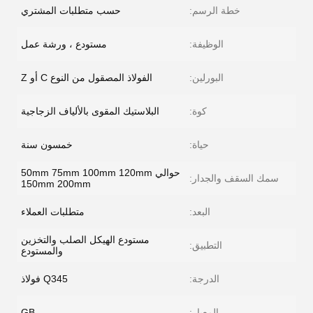
خطة الرسم:
حسب متطلبات المشتري
الوظيفة:
مستودع ، ورشة عمل
البورلين:
الفولاذ المصقول من النوع C أو Z
كوة:
البلاستيك المقوى بالألياف الزجاجية
حياة:
خمسون سنة
حوالي 50mm 75mm 100mm 120mm
سمك السقف والجدار:
150mm 200mm
البعد:
متطلبات العملاء
مستودع الهيكل الصلب والتخزين
التطبيق:
والمستودع
الدرجة:
Q345 فولاذ
المعيار:
GB