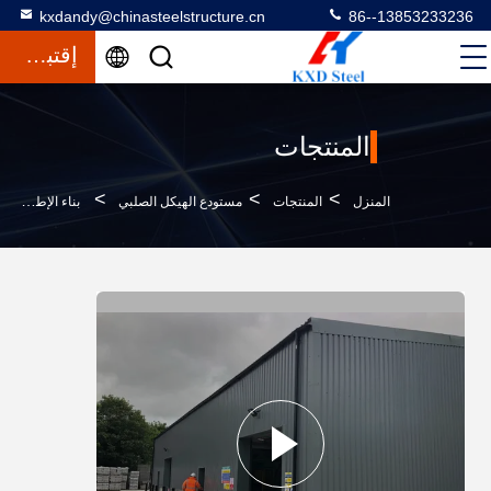
kxdandy@chinasteelstructure.cn
86--13853233236
إقتباس
المنتجات
>
>
>
المنزل
المنتجات
مستودع الهيكل الصلبي
بناء الإطار الفولاذي المخصص المتميز طويل الأمد صديقة للبيئة