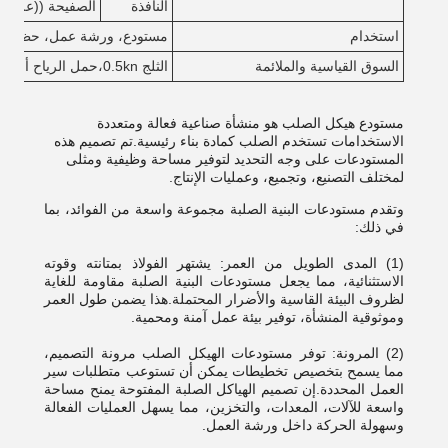
النافذة
الصفيحة ((علبة 
استخدام
مستودع، ورشة عمل، حظيرة
السوق القياسية والملائمة
الثلج 0.5kn،حمل الرياح أقل من 0.5kn/m2
مستودع هيكل الصلب هو منشأة صناعية فعالة ومتعددة
الاستخدامات تستخدم الصلب كمادة بناء رئيسية.تم تصميم هذه
المستودعات على وجه التحديد لتوفير مساحة وظيفية ومثلى
لمختلف التصنيع، وتجميع، وعمليات الإنتاج.
وتقدم مستودعات البنية الصلبة مجموعة واسعة من الفوائد، بما
في ذلك:
(1) المدى الطويل من العمر: يشتهر الفولاذ بمتانته وقوته
الاستثنائية، مما يجعل مستودعات البنية الصلبة مقاومة للغاية
لظروف البيئة القاسية والأضرار المحتملة.هذا يضمن طول العمر
وموثوقية المنشأة، توفير بيئة عمل آمنة ومحمية.
(2) المرونة: توفر مستودعات الهيكل الصلب مرونة التصميم،
مما يسمح بتخصيص تخطيطات يمكن أن تستوعب متطلبات سير
العمل المحددة.إن تصميم الهياكل الصلبة المفتوحة يمنح مساحة
واسعة للآلات، المعدات، والتخزين، مما يسهل العمليات الفعالة
وسهولة الحركة داخل ورشة العمل.